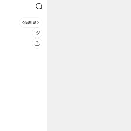
검
색
상품비교
관
심
공
유