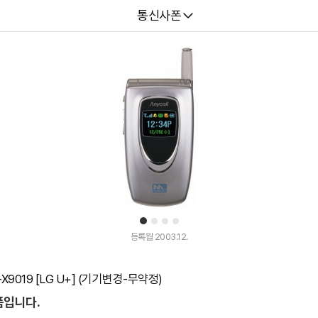
다나와
통신사폰
1
2
3
4
등록월 2003.12.
9019 [LG U+] (기기변경-무약정)
품입니다.