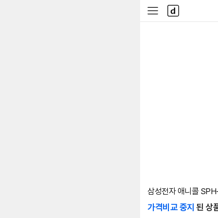
본문 바로가기
다
사
나
이
와
드
메
메
인
뉴
삼성전자 애니콜 SPH-X
가격비교 중지
된 상