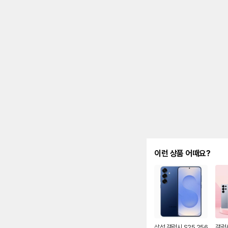
제
안
내
및
유
지
해
야
되
는
대
략
적
인
기
간
을
안
이런 상품 어때요?
내
를
나
타
내
는
표
입
니
삼성 갤럭시 S25 256
갤럭시