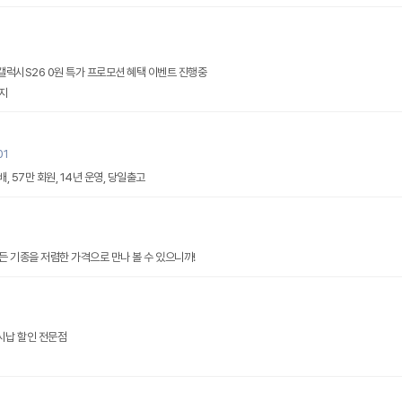
럭시S26 0원 특가 프로모션 혜택 이벤트 진행중
지
01
 57만 회원, 14년 운영, 당일출고
 기종을 저렴한 가격으로 만나 볼 수 있으니까!
온라인휴대폰성지 현금완납 일시납 할인 전문점
지