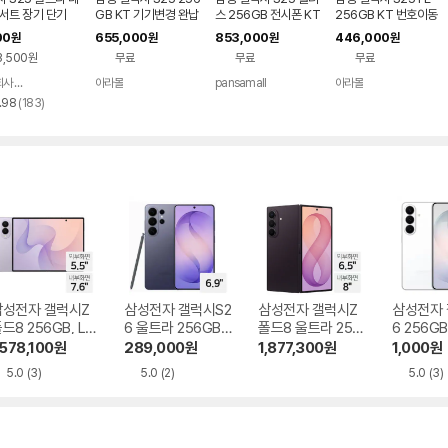
서트 장기 단기
GB KT 기기변경 완납
스 256GB 전시폰 KT
256GB KT 번호이동
기기변경 완납
공시지원 완납
00
655,000
853,000
446,000
원
원
원
원
3,500원
무료
무료
무료
주식회사 폰빌리지
아라몰
pansamall
아라몰
네이버
페이
리
.98
(
183
)
뷰
수
삼성전자 갤럭시Z
삼성전자 갤럭시S2
삼성전자 갤럭시Z
삼성전자 
드8 256GB, LG
6 울트라 256GB,
폴드8 울트라 256
6 256GB
+ 기기변경 완납
LG U+ 번호이동 완
GB, LG U+ 기기변
번호이동
,578,100
원
289,000
원
1,877,300
원
1,000
원
납
경 완납
5.0
(3)
5.0
(2)
5.0
(3)