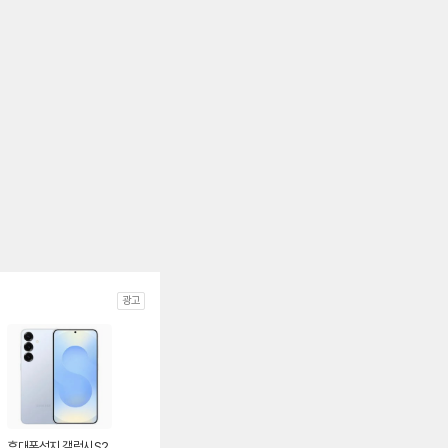
광고
휴대폰성지 갤럭시S2