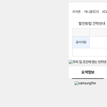
피처폰
/
애니콜SOS
/
IrD
할인방법 간략안내
통
통
신
사
신
공시지원
할
사
인
공
방
시
법
지
원
및
메뉴 네비게이션
선
요약정보
택
약
정
주
적
용
요
금