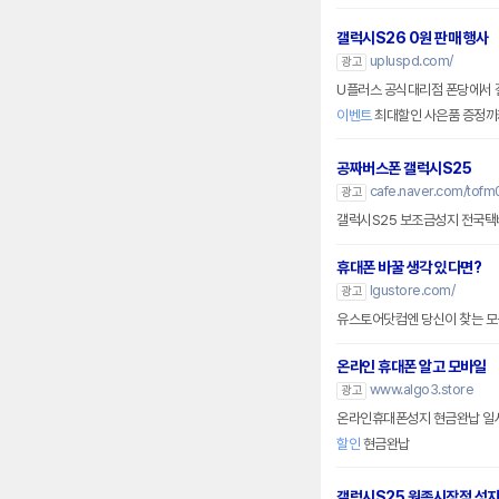
갤럭시S26 0원 판매 행사
upluspd.com/
광고
U플러스 공식대리점 폰당에서 갤
이벤트
최대할인 사은품 증정까
공짜버스폰 갤럭시S25
cafe.naver.com/tofm
광고
갤럭시S25 보조금성지 전국택배,
휴대폰 바꿀 생각 있다면?
lgustore.com/
광고
유스토어닷컴엔 당신이 찾는 모든
온라인 휴대폰 알고 모바일
www.algo3.store
광고
할인
현금완납
갤럭시S25 원종시장점 성