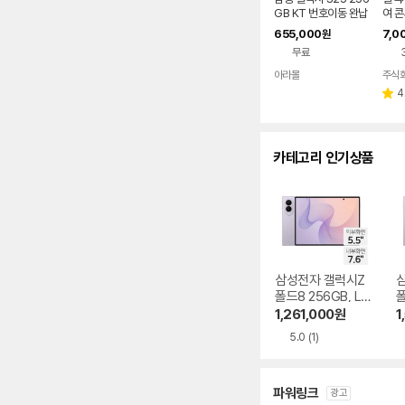
다.
GB KT 번호이동 완납
여 콘
655,000
7,0
원
무료
아라몰
4
별
점
카테고리 인기상품
삼성전자 갤럭시Z
폴드8 256GB, LG
폴
U+ 번호이동 완납
U
1,261,000
원
1
5.0
(1)
파워링크
광고