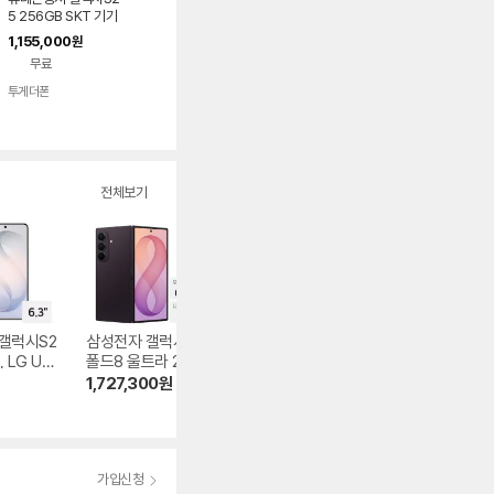
5 256GB SKT 기기
변경
1,155,000
원
무료
투게더폰
전체보기
갤럭시S2
삼성전자 갤럭시Z
APPLE 아이폰17
APPLE 아이폰17 
, LG U+
폴드8 울트라 256
프로 256GB, LG U
56GB, LG U+ 기
 완납
GB, LG U+ 번호이
+ 번호이동 완납
기변경 완납
1,727,300
원
581,060
원
498,700
원
동 완납
5.0
(1)
4.8
(9)
가입신청