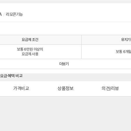
A
/
리모콘기능
요금제 조건
유지기
보통 6만원 이상의
보통 6개
요금제 사용
더보기
가격비교
상품정보
의견/리뷰