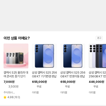
제
안
내
및
유
지
해
야
되
는
이런 상품 어때요?
광고
대
략
적
인
기
간
을
안
내
갤럭시 S25 울트라 대
삼성 갤럭시 S25 256
삼성 갤럭시 S25 256
삼성 갤럭시 S2
를
여 콘서트 장기 단기
GB KT 기기변경 완납
GB KT 번호이동 완납
256GB KT 
공시지원 완납
나
7,000
655,000
655,000
446,000
원
원
원
원
타
3,500원
무료
무료
무료
내
는
주식회사 폰빌리지
아라몰
아라몰
아라몰
네이버
표
페이
리
4.98
(
183
)
별
입
뷰
점
니
수