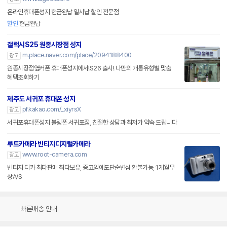
온라인휴대폰성지 현금완납 일시납 할인 전문점
할인
현금완납
갤럭시S25 원종시장점 성지
m.place.naver.com/place/2094188400
광고
원종시장점옆커폰 휴대폰성지에서!S26 출시! 나만의 개통유형별 맞춤
혜택조회하기
제주도 서귀포 휴대폰 성지
pf.kakao.com/_xiyrsX
광고
서귀포휴대폰성지 블링폰 서귀포점, 친절한 상담과 최저가 약속 드립니다
루트카메라 빈티지디지털카메라
www.root-camera.com
광고
빈티지 디카 최댜판매 최댜보유, 중고임에도단순변심 환불가능, 1개월무
상A/S
빠른배송 안내