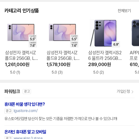
다.
카테고리 인기상품
전체보기
삼성전자 갤럭시Z
삼성전자 갤럭시Z
삼성전자 갤럭시S2
APP
폴드8 256GB, LG
폴드8 256GB, LG
6 울트라 256GB,
프로 
U+ 번호이동 완납
U+ 기기변경 완납
LG U+ 번호이동 완
+ 
1,261,000
원
1,578,100
원
289,000
원
610
납
5.0
(1)
5.0
(3)
5.0
(2)
5.
파워링크
가입신청
광고
휴대폰 바꿀 생각 있다면?
lgustore.com/
광고
유스토어닷컴엔 당신이 찾는 모든 기종을 저렴한 가격으로 만나 볼 수 있으니까!
온라인 휴대폰 알고 모바일
www.algo3.store
광고