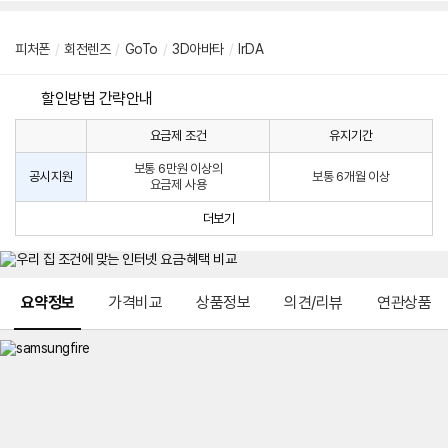
피처폰
/
회전렌즈
/
GoTo
/
3D아바타
/
lrDA
할인방법 간략안내
요금제 조건
유지기간
통
통
신
보통 6만원 이상의
사
신
공시지원
보통 6개월 이상
요금제 사용
할
사
인
공
더보기
방
시
법
지
원
및
메뉴 네비게이션
선
요약정보
가격비교
상품정보
의견/리뷰
연관상품
택
약
정
주
적
용
요
금