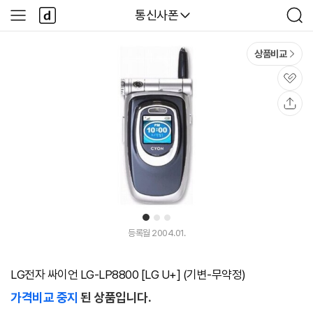
본문 바로가기
다
다나와
통신사폰
사
검
나
이
색
와
드
메
메
상품비교
인
뉴
관
심
공
유
1
2
3
등록월 2004.01.
LG전자 싸이언 LG-LP8800 [LG U+] (기변-무약정)
가격비교 중지
된 상품입니다.