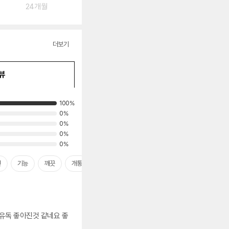
24개월
더보기
뷰
100%
0%
0%
0%
0%
면
기능
깨끗
개통
배터리
카메라
유독 좋아진것 같네요 좋