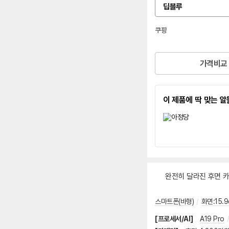
딥블루
옵
션
선
인
쿠팡
택
증
로켓배송
가격비교
이 제품에 딱 맞는 
완전히 달라진 후면 
스마트폰(바형)
/
화면:15.9
[프로세서/AI]
A19 Pro
/