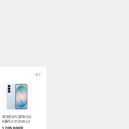
광고
휴대폰성지 갤럭시S2
6플러스 512GB LG
U+ 기기변경
1,705,000
원