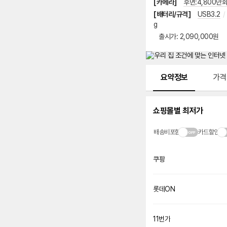
[카메라]
후면:4,800만
[배터리/규격]
USB3.2
/
g
출시가
출시가: 2,090,000원
메뉴 네비게이션
요약정보
가격
쇼핑몰별 최저가
배송비포함
카드할인
인
쿠팡
증
롯데ON
11번가