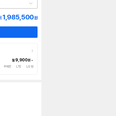
1,985,500
저
원
9,900
월
원 ~
무제한
LTE
LG 망