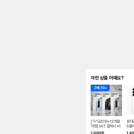
이런 상품 어때요?
구매 70+
[기기값O원+12개월
휴대
약정] SKT 갤럭시 A1
6플러
7 ZEM 키즈폰 신규가
U+
1,000
1,4
원