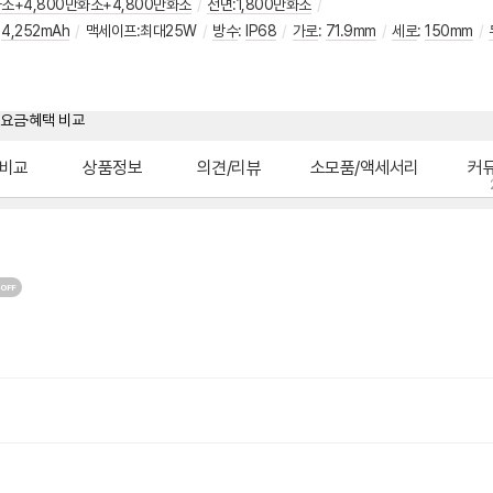
화소+4,800만화소+4,800만화소
/
전면:1,800만화소
/
4,252mAh
/
맥세이프:최대25W
/
방수
:
IP68
/
가로
:
71.9mm
/
세로
:
150mm
/
비교
상품정보
의견/리뷰
소모품/액세서리
커