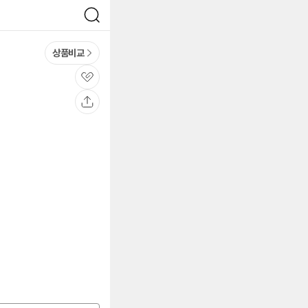
검
색
상품비교
관
심
공
유