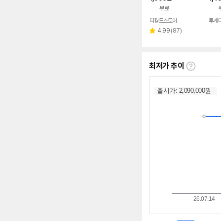
입 학생폰 어린이
무료
티월드스토어
투게
네이버
페이
리
4.99
(
87
)
별
뷰
점
수
최저가 추이
최
저
가
추
이
란?