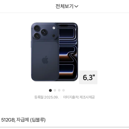
다나와
전체보기
1
2
3
4
유
유
튜
튜
등록월 2025.09.
이미지출처: 제조사제공
브
브
동
동
영
영
상
상
 512GB, 자급제 (딥블루)