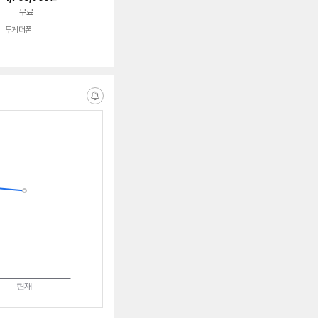
무료
투게더폰
알
림
받
는
중