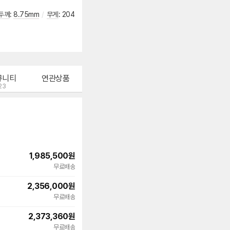
두께
:
8.75mm
/
무게
:
204
뮤니티
연관상품
23
1,985,500
원
빠른배송
무료배송
2,356,000
원
무료배송
2,373,360
원
무료배송