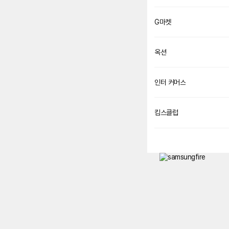
G마켓
옥션
인터 커머스
네
이
버
페
킴스클럽
이