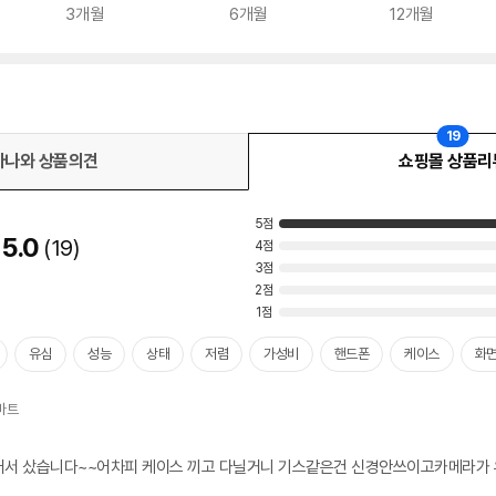
3개월
6개월
12개월
19
다나와 상품의견
쇼핑몰 상품리
5점
5.0
19
4점
3점
2점
1점
유심
성능
상태
저렴
가성비
핸드폰
케이스
화
어서 샀습니다~~어차피 케이스 끼고 다닐거니 기스같은건 신경안쓰이고카메라가 