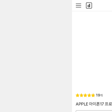
본문 바로가기
다
사
나
이
와
드
메
메
인
뉴
리
19
개
별
5.
뷰
점
0
APPLE 아이폰17 프로