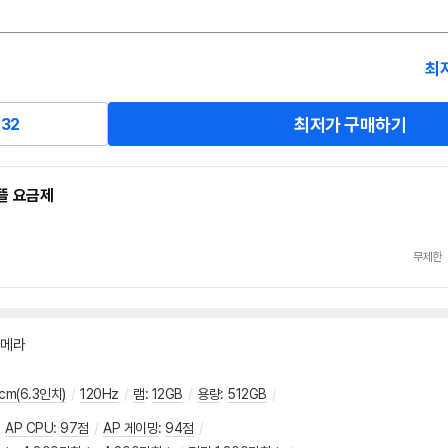
최
최저가 구매하기
32
알뜰 요금제
무제한
카메라
cm(6.3인치)
/
120Hz
/
램
:
12GB
/
용량
:
512GB
/
AP CPU
:
97점
/
AP 게이밍
:
94점
/