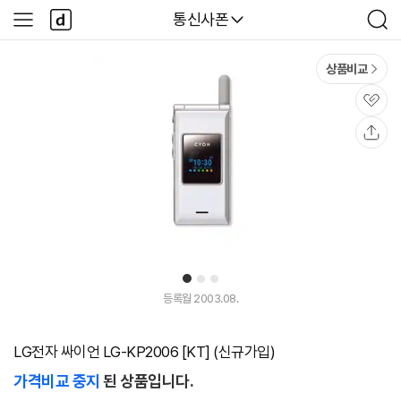
본문 바로가기
다
다나와
통신사폰
사
검
나
이
색
와
드
메
메
상품비교
인
뉴
관
심
공
유
1
2
3
등록월 2003.08.
LG전자 싸이언 LG-KP2006 [KT] (신규가입)
가격비교 중지
된 상품입니다.