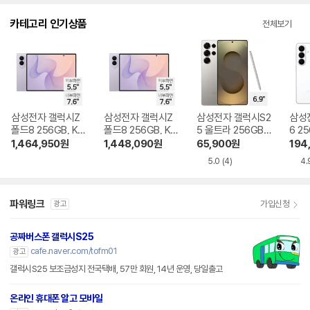
다.
카테고리 인기상품
전체보기
삼성전자 갤럭시Z
삼성전자 갤럭시Z
삼성전자 갤럭시S2
삼성
폴드8 256GB, KT
폴드8 256GB, KT
5 울트라 256GB,
6 2
기기변경 완납
번호이동 완납
KT 번호이동 완납
변경
1,464,950
원
1,448,090
원
65,900
원
194
5.0
(4)
4.
파워링크
가입신청
광고
공짜버스폰 갤럭시S25
cafe.naver.com/tofm01
광고
갤럭시S25 보조금성지 전국택배, 57만 회원, 14년 운영, 당일출고
온라인 휴대폰 알고 모바일