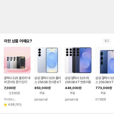
제
안
내
및
유
지
해
야
되
는
이런 상품 어때요?
광고
대
략
적
인
기
간
을
안
내
갤럭시 S25 울트라 대
삼성 갤럭시 S25 플러
삼성 갤럭시 S25 FE
삼성 갤럭시 S2
를
여 콘서트 장기 단기
스 256GB 전시폰 KT
256GB KT 번호이동
스 256GB K
번호이동 완납 90요금
공시지원 완납
동 신규가입 기
나
7,000
853,000
446,000
773,000
원
원
원
원
제
타
3,500원
무료
무료
무료
내
는
주식회사 폰빌리지
pansamall
pansamall
KT케통령
네이버
표
페이
리
4.98
(
185
)
별
입
뷰
점
니
수