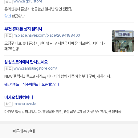
www.algo3.store
광고
온라인휴대폰성지 현금완납 일시납 할인 전문점
할인
현금완납
부천 휴대폰 성지 갤럭시
m.place.naver.com/place/2094188400
광고
오정구 대표 휴대폰성지, 인터넷+TV 지원금 타매장 비교환영! 네이버 카
페75만명
삼성스토어에서 만나보세요
www.samsungstore.com/
광고
NEW 갤럭시Z 폴드8 시리즈, 매니저와 함께 제품 체험부터 구매, 개통까지!
웨딩이벤트
입주이벤트
오픈매장안내
마카오힐링컴퍼니
macaulove.kr
광고
마카오 힐링컴퍼니입니다. 홍콩달러 환전, 5성급무료제공, 차량 무료픽업,샌딩제공
빠른배송 안내