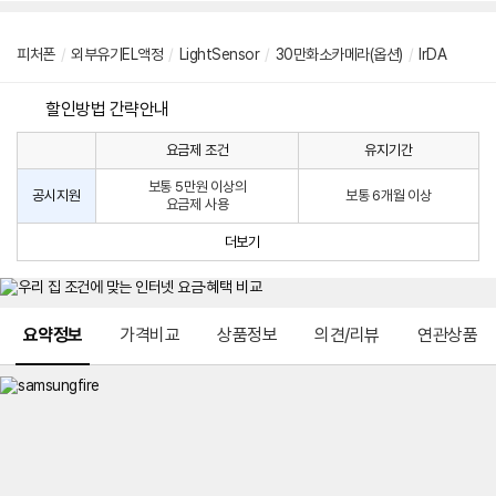
피처폰
/
외부유기EL액정
/
LightSensor
/
30만화소카메라(옵션)
/
lrDA
할인방법 간략안내
요금제 조건
유지기간
통
통
신
보통 5만원 이상의
사
신
공시지원
보통 6개월 이상
요금제 사용
할
사
인
공
더보기
방
시
법
지
원
및
메뉴 네비게이션
선
요약정보
가격비교
상품정보
의견/리뷰
연관상품
택
약
정
주
적
용
요
금