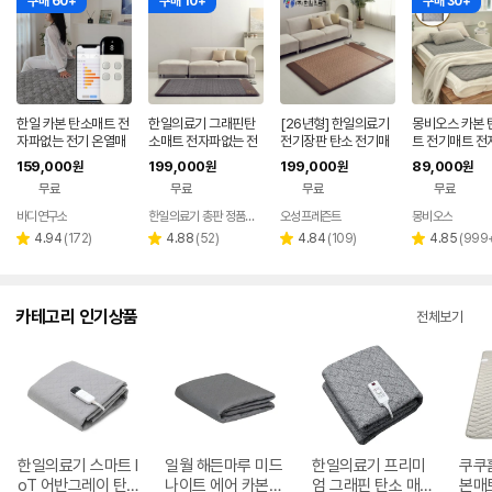
구매 60+
구매 10+
구매 30+
한일 카본 탄소매트 전
한일의료기 그래핀탄
[26년형] 한일의료기
몽비오스 카본 
자파없는 전기 온열매
소매트 전자파없는 전
전기장판 탄소 전기매
트 전기매트 전
트 장판 2인용 1인용 S
기장판 온열매트 싱글
트 전자파없는 온열매
는 그래핀 온열
159,000
199,000
199,000
89,000
원
원
원
원
S 그레이
1인용 분리난방
트 그래핀 침대 거실용
대 전기장판 퀸, 
무료
무료
무료
무료
싱글, 100x200cm,
200cm, 연그
진스웨이드
바디연구소
한일의료기 총판 정품스토어
오성프레즌트
몽비오스
리
리
리
리
4.94
(
172
)
4.88
(
52
)
4.84
(
109
)
4.85
(
999
별
별
별
별
뷰
뷰
뷰
뷰
점
점
점
점
수
수
수
수
카테고리 인기상품
전체보기
한일의료기 스마트 I
일월 해든마루 미드
한일의료기 프리미
쿠쿠
oT 어반그레이 탄
나이트 에어 카본매
엄 그래핀 탄소 매
본매트