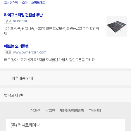
포세린식탁
소파
소머드매트
라이프스타일 편집샵 무난
munan.kr
광고
유캠프 정품, 당일배송, ~30% 할인 프로모션, 회원등급별 추가 할인 혜
택
매트는 오너클랜
www.ownerclan.com
광고
매트 알아보고 계신가요? 지금 오너클랜 가입 시 할인쿠폰을 드려요!
빠른배송 안내
법적고지 안내
PC버전
로그인
개인정보처리방침
고객센터
(주) 커넥트웨이브