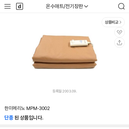
본문 바로가기
다
다나와
온수매트/전기장판
사
검
나
이
색
와
드
메
메
상품비교
인
뉴
관
심
공
유
등록월 2003.09.
한미메리노 MPM-3002
단종
된 상품입니다.