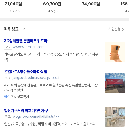
소매트 HL-APP
트
트
71,040
원
69,700
원
74,900
원
158
4.7
(58)
4.5
(22)
4.
파워링크
가입신청
광고
3D입체발열 온열매트 위드마
www.withmahrt.com/
광고
가위로 잘라도 불 않는 극강의 안전성, 65도 까지 후끈 (캠핑, 차량, 사무
실)
온열매트&장수돌소파 마석점
jangsoobedmaseok.qshop.ai
광고
허리 어깨 통증개선 온열매트효과로 혈액순환 촉진 특별할인행사, 매장
전시상품 할인
할인
전시상품특가
일산가구거리 미호디자인가구
blog.naver.com/dkdldhs5777
광고
일산 / 마곡 / 송도 / 수원 / 박람회 비교견적, 소머드매트리스,힐커소파