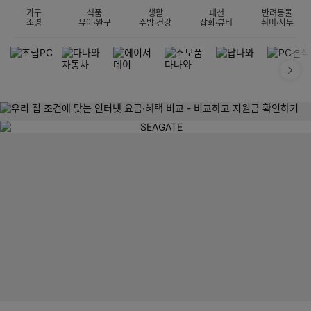
가구
식품
생활
패션
반려동물
조명
유아·완구
주방·건강
잡화·뷰티
취미·사무