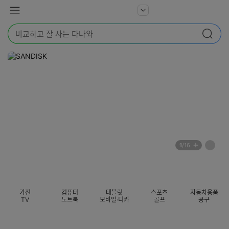
본문 바로가기
다
서
메
나
비
뉴
와
검
스
검색
색
더
어
보
를
기
입
력
해
주
세
요
배
페
1
/16
너
이
전
자
섹션 카테고리
지
체
동
보
롤
기
링
가전
컴퓨터
태블릿
스포츠
자동차용품
멈
TV
노트북
모바일·디카
골프
공구
춤