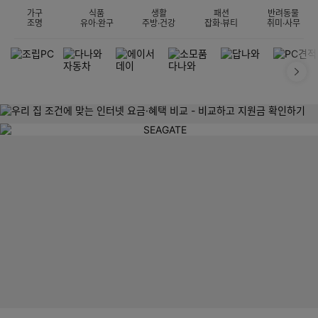
가구
식품
생활
패션
반려동물
조명
유아·완구
주방·건강
잡화·뷰티
취미·사무