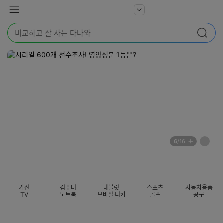
본문 바로가기
다
서
메
나
비
뉴
와
검
스
검색
색
더
어
보
를
기
입
력
해
주
세
요
배
페
6
/16
너
이
전
자
섹션 카테고리
지
체
동
보
롤
기
링
가전
컴퓨터
태블릿
스포츠
자동차용품
멈
TV
노트북
모바일·디카
골프
공구
춤