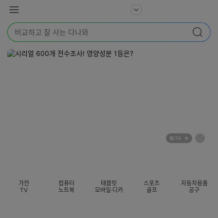
본문 바로가기
다
서
메
나
비
뉴
와
검
스
검색
색
더
어
보
를
기
입
력
해
주
세
요
배
페
6
/14
너
이
전
자
섹션 카테고리
지
체
동
보
롤
기
링
가전
컴퓨터
태블릿
스포츠
자동차용품
멈
TV
노트북
모바일·디카
골프
공구
춤