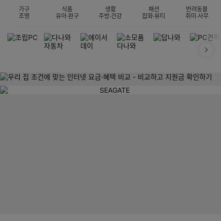
가구
식품
생활
패션
반려동물
조명
유아·완구
주방·건강
잡화·뷰티
취미·사무