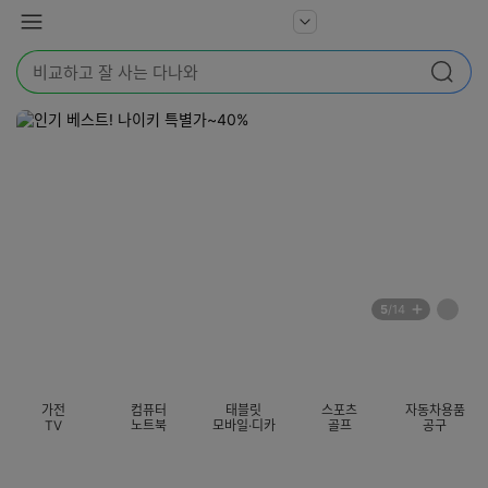
본문 바로가기
다
서
메
나
비
뉴
와
검
스
검색
색
더
어
보
를
기
입
력
해
주
세
요
배
페
5
/14
너
이
전
자
섹션 카테고리
지
체
동
보
롤
기
링
가전
컴퓨터
태블릿
스포츠
자동차용품
멈
TV
노트북
모바일·디카
골프
공구
춤