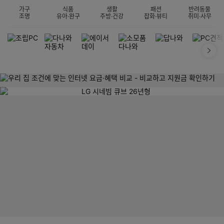
가구
식품
생활
패션
반려동물
조명
유아·완구
주방·건강
잡화·뷰티
취미·사무