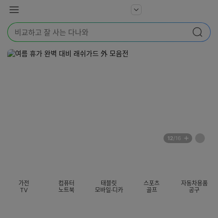
본문 바로가기
다
서
메
나
비
뉴
와
검
스
검색
색
더
어
보
를
기
입
력
해
주
세
요
배
페
12
/16
너
이
전
자
섹션 카테고리
지
체
동
보
롤
기
링
가전
컴퓨터
태블릿
스포츠
자동차용품
멈
TV
노트북
모바일·디카
골프
공구
춤