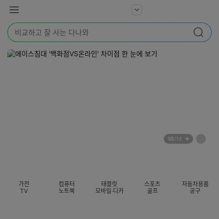
본문 바로가기
다
서
메
나
비
뉴
와
검
스
검색
색
더
어
보
를
기
입
력
해
주
세
요
배
페
10
/14
너
이
전
자
섹션 카테고리
지
체
동
보
롤
기
링
가전
컴퓨터
태블릿
스포츠
자동차용품
멈
TV
노트북
모바일·디카
골프
공구
춤