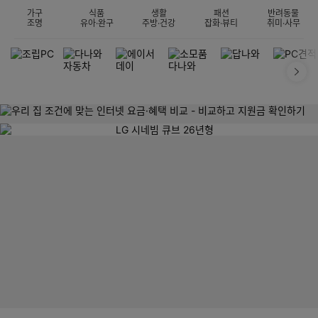
가구
식품
생활
패션
반려동물
조명
유아·완구
주방·건강
잡화·뷰티
취미·사무