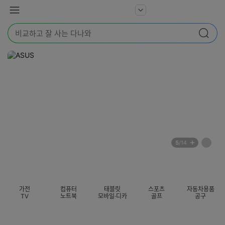
본문 바로가기
다
서
메
나
비
뉴
와
검
스
검색
색
더
어
보
를
기
입
력
해
주
세
요
배
페
5
/14
너
이
전
자
섹션 카테고리
지
체
동
보
롤
기
링
가전
컴퓨터
태블릿
스포츠
자동차용품
멈
TV
노트북
모바일·디카
골프
공구
춤