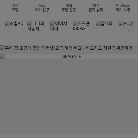
가구
식품
생활
패션
반려동물
조명
유아·완구
주방·건강
잡화·뷰티
취미·사무