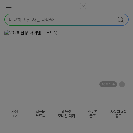
본문 바로가기
다
서
메
나
비
뉴
와
검
스
검색
색
더
어
보
를
기
입
력
해
주
세
요
배
페
10
/14
너
이
전
자
섹션 카테고리
지
체
동
보
롤
기
링
가전
컴퓨터
태블릿
스포츠
자동차용품
멈
TV
노트북
모바일·디카
골프
공구
춤