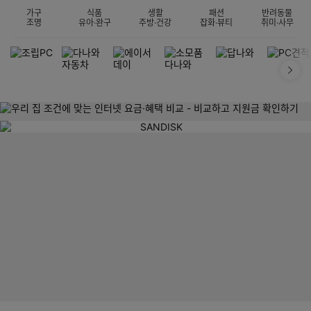
가구
식품
생활
패션
반려동물
조명
유아·완구
주방·건강
잡화·뷰티
취미·사무