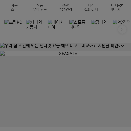
가구
식품
생활
패션
반려동물
조명
유아·완구
주방·건강
잡화·뷰티
취미·사무