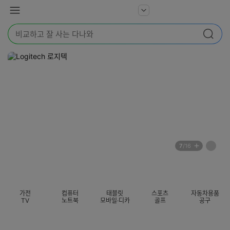
본문 바로가기
다
서
메
나
비
뉴
와
검
스
검색
색
더
어
보
를
기
입
력
해
주
세
요
배
페
7
/16
너
이
전
자
섹션 카테고리
지
체
동
보
롤
기
링
가전
컴퓨터
태블릿
스포츠
자동차용품
멈
TV
노트북
모바일·디카
골프
공구
춤