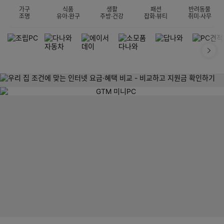
가구
식품
생활
패션
반려동물
조명
유아·완구
주방·건강
잡화·뷰티
취미·사무