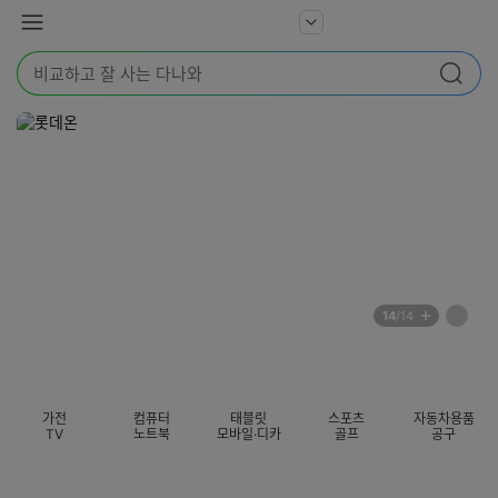
본문 바로가기
다
서
메
나
비
뉴
와
검
스
검색
색
더
어
보
를
기
입
력
해
주
세
요
배
페
14
/14
너
이
전
자
섹션 카테고리
지
체
동
보
롤
기
링
가전
컴퓨터
태블릿
스포츠
자동차용품
멈
TV
노트북
모바일·디카
골프
공구
춤