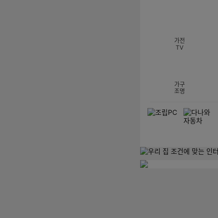
섹션 카테고리
가전
TV
가구
조명