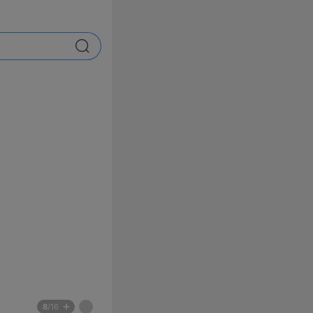
검색
배
페
8
/16