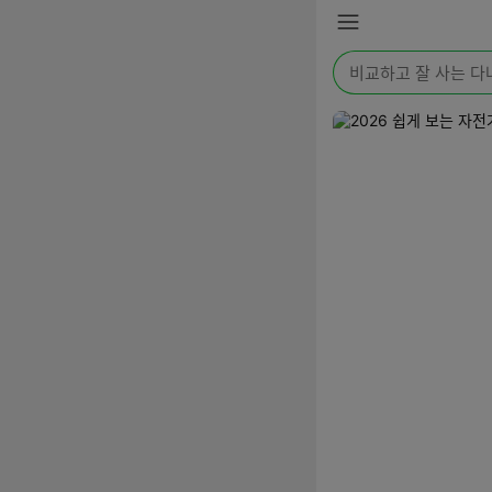
본문 바로가기
메
뉴
검
색
어
를
입
력
해
주
세
요