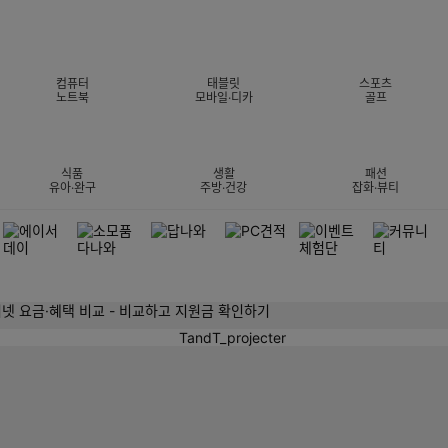
컴퓨터
태블릿
스포츠
노트북
모바일·디카
골프
식품
생활
패션
유아·완구
주방·건강
잡화·뷰티