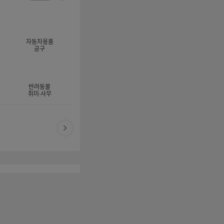
너
이
전
자
지
체
동
보
롤
기
링
자동차용품
멈
공구
춤
반려동물
취미·사무