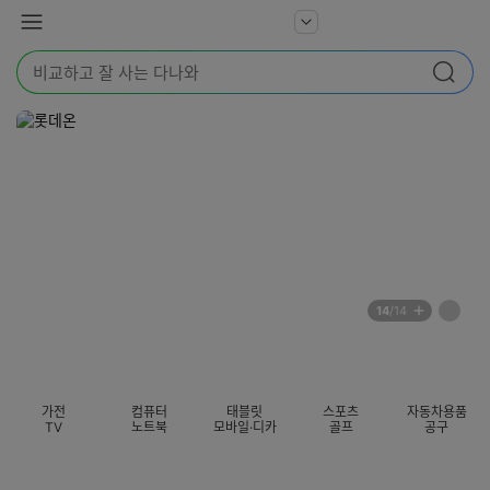
본문 바로가기
다
서
메
나
비
뉴
와
검
스
검색
색
더
어
보
를
기
입
력
해
주
세
요
배
페
14
/14
너
이
전
자
섹션 카테고리
지
체
동
보
롤
기
링
가전
컴퓨터
태블릿
스포츠
자동차용품
멈
TV
노트북
모바일·디카
골프
공구
춤