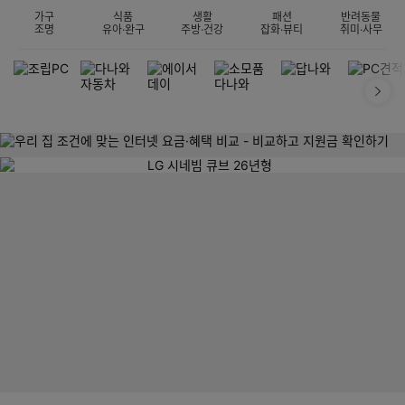
가구
식품
생활
패션
반려동물
조명
유아·완구
주방·건강
잡화·뷰티
취미·사무