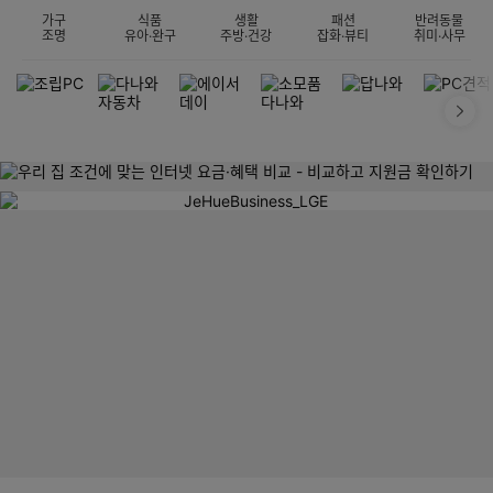
가구
식품
생활
패션
반려동물
조명
유아·완구
주방·건강
잡화·뷰티
취미·사무