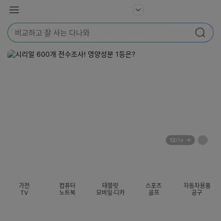
본문 바로가기
다
서
메
나
비
뉴
와
검
스
검색
색
더
어
보
를
기
입
력
해
주
세
요
배
페
12
/14
너
이
전
자
섹션 카테고리
지
체
동
보
롤
기
링
가전
컴퓨터
태블릿
스포츠
자동차용품
멈
TV
노트북
모바일·디카
골프
공구
춤