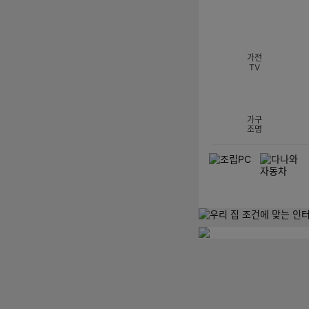
섹션 카테고리
가전
TV
가구
조명