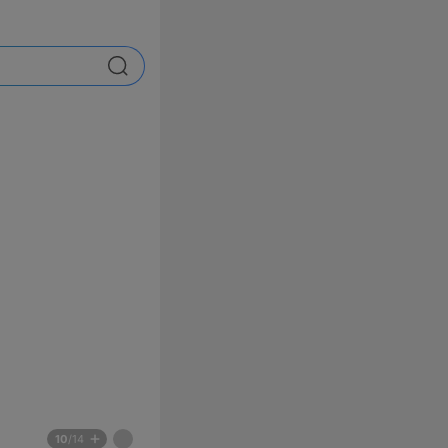
검색
배
페
10
/14