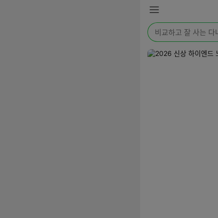
본문 바로가기
메
뉴
검
색
어
를
입
력
해
주
세
요