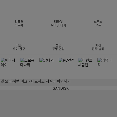
컴퓨터
태블릿
스포츠
노트북
모바일·디카
골프
식품
생활
패션
유아·완구
주방·건강
잡화·뷰티