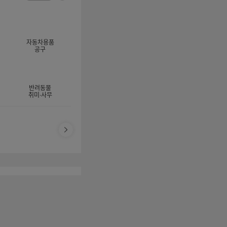
너
이
전
자
지
체
동
보
롤
기
링
자동차용품
멈
공구
춤
반려동물
취미·사무