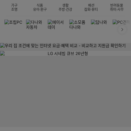
가구
식품
생활
패션
반려동물
조명
유아·완구
주방·건강
잡화·뷰티
취미·사무