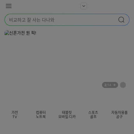
본문 바로가기
다
서
메
나
비
뉴
와
검
스
검색
색
더
어
보
를
기
입
력
해
주
세
요
배
페
2
/14
너
이
전
자
섹션 카테고리
지
체
동
보
롤
기
링
가전
컴퓨터
태블릿
스포츠
자동차용품
멈
TV
노트북
모바일·디카
골프
공구
춤