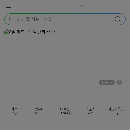
본문 바로가기
다
서
메
나
비
뉴
와
검
스
검색
색
더
어
보
를
기
입
력
해
주
세
요
배
페
2
/16
너
이
전
자
섹션 카테고리
지
체
동
보
롤
기
링
가전
컴퓨터
태블릿
스포츠
자동차용품
멈
TV
노트북
모바일·디카
골프
공구
춤