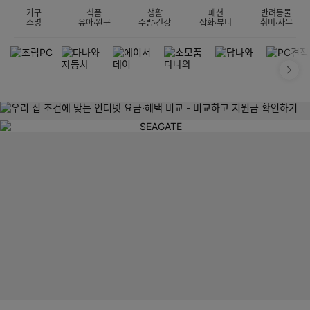
가구
식품
생활
패션
반려동물
조명
유아·완구
주방·건강
잡화·뷰티
취미·사무