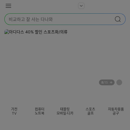
본문 바로가기
다
서
메
나
비
뉴
와
검
스
검색
색
더
어
보
를
기
입
력
해
주
세
요
배
페
8
/15
너
이
전
자
섹션 카테고리
지
체
동
보
롤
기
링
가전
컴퓨터
태블릿
스포츠
자동차용품
멈
TV
노트북
모바일·디카
골프
공구
춤