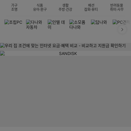
가구
식품
생활
패션
반려동물
조명
유아·완구
주방·건강
잡화·뷰티
취미·사무