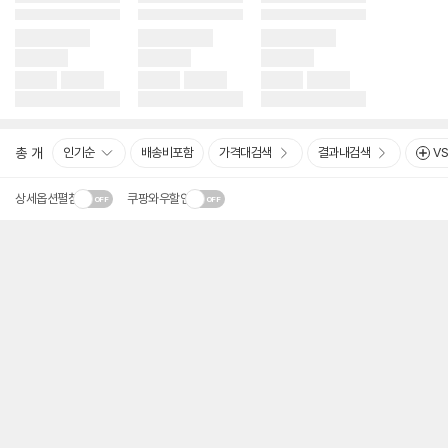
총
개
인기순
배송비포함
가격대검색
결과내검색
V
상세옵션펼침
쿠팡와우할인
상
품
리
스
트