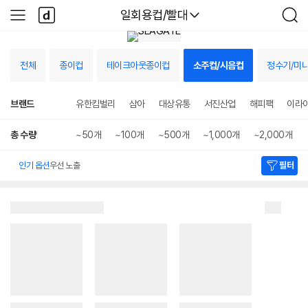
본문 바로가기
다
다나와
일회용컵/빨대
사
검
나
이
색
와
드
메
메
인
전체
종이컵
테이크아웃종이컵
소주컵/시음컵
정수기/미
뉴
선
선
택
택
상
됨
됨
브랜드
유한킴벌리
삼아
대상유통
서진산업
해피팩
이라
세
검
색
총 수량
~50개
~100개
~500개
~1,000개
~2,000개
인기 옵션
우선 노출
필터