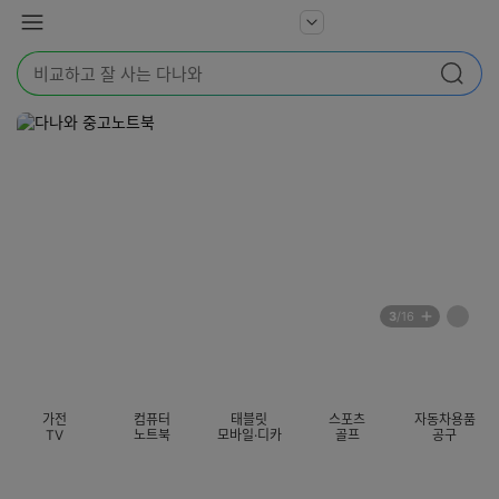
본문 바로가기
다
서
메
나
비
뉴
와
검
스
검색
색
더
어
보
를
기
입
력
해
주
세
요
배
페
3
/16
너
이
전
자
섹션 카테고리
지
체
동
보
롤
기
링
가전
컴퓨터
태블릿
스포츠
자동차용품
멈
TV
노트북
모바일·디카
골프
공구
춤