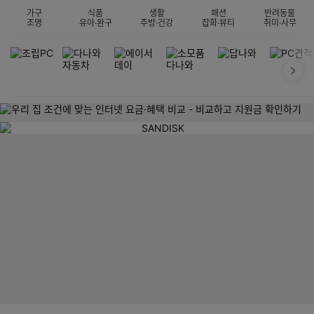
가구
식품
생활
패션
반려동물
조명
유아·완구
주방·건강
잡화·뷰티
취미·사무