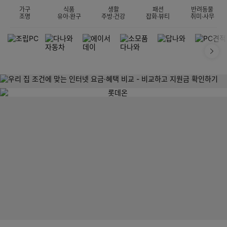
가구
식품
생활
패션
반려동물
조명
유아·완구
주방·건강
잡화·뷰티
취미·사무