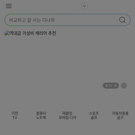
본문 바로가기
다
서
메
나
비
뉴
와
검
스
검색
색
더
어
보
를
기
입
력
해
주
세
요
배
페
4
/14
너
이
전
자
섹션 카테고리
지
체
동
보
롤
기
링
가전
컴퓨터
태블릿
스포츠
자동차용품
멈
TV
노트북
모바일·디카
골프
공구
춤