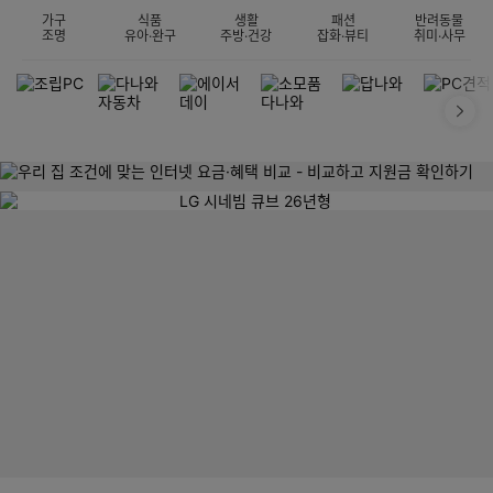
가구
식품
생활
패션
반려동물
조명
유아·완구
주방·건강
잡화·뷰티
취미·사무