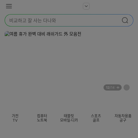
본문 바로가기
다
서
메
나
비
뉴
와
검
스
검색
색
더
어
보
를
기
입
력
해
주
세
요
배
페
12
/14
너
이
전
자
섹션 카테고리
지
체
동
보
롤
기
링
가전
컴퓨터
태블릿
스포츠
자동차용품
멈
TV
노트북
모바일·디카
골프
공구
춤