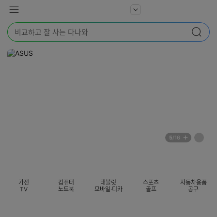
본문 바로가기
다
서
메
나
비
뉴
와
검
스
검색
색
더
어
보
를
기
입
력
해
주
세
요
배
페
5
/16
너
이
전
자
섹션 카테고리
지
체
동
보
롤
기
링
가전
컴퓨터
태블릿
스포츠
자동차용품
멈
TV
노트북
모바일·디카
골프
공구
춤