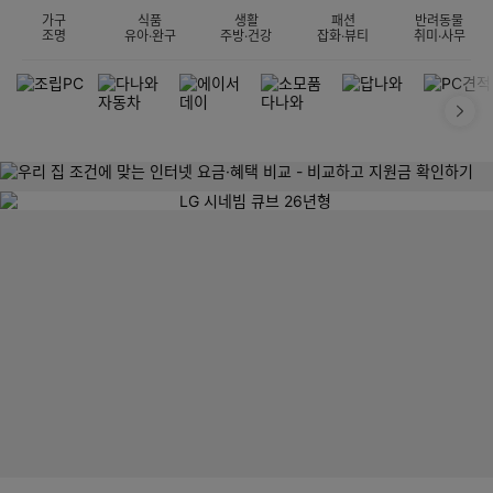
가구
식품
생활
패션
반려동물
조명
유아·완구
주방·건강
잡화·뷰티
취미·사무