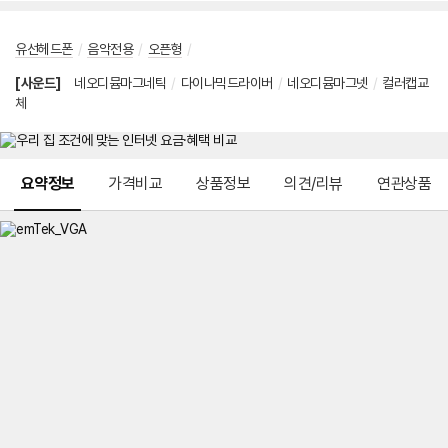
유선헤드폰
/
음악전용
/
오픈형
/
[사운드]
네오디뮴마그네틱
/
다이나믹드라이버
/
네오디뮴마그넷
/
컬러캡교
체
메뉴 네비게이션
요약정보
가격비교
상품정보
의견/리뷰
연관상품