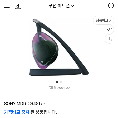
본문 바로가기
다
다나와
무선 헤드폰
사
검
나
이
색
와
드
메
메
상품비교
인
뉴
관
심
공
유
1
2
등록월 2004.07.
SONY MDR-G64SL/P
가격비교 중지
된 상품입니다.