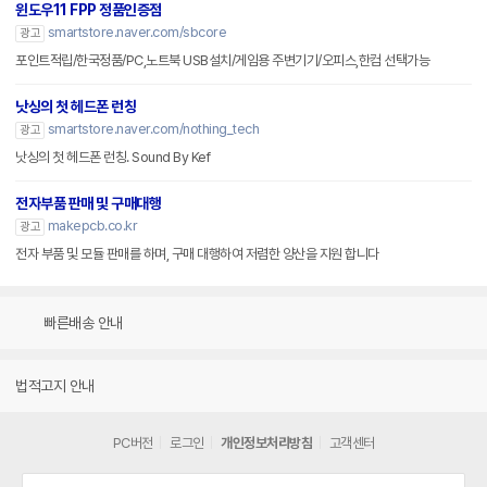
윈도우11 FPP 정품인증점
smartstore.naver.com/sbcore
광고
포인트적립/한국정품/PC,노트북 USB설치/게임용 주변기기/오피스,한컴 선택가능
낫싱의 첫 헤드폰 런칭
smartstore.naver.com/nothing_tech
광고
낫싱의 첫 헤드폰 런칭. Sound By Kef
전자부품 판매 및 구매대행
makepcb.co.kr
광고
전자 부품 및 모듈 판매를 하며, 구매 대행하여 저렴한 양산을 지원 합니다
빠른배송 안내
법적고지 안내
PC버전
로그인
개인정보처리방침
고객센터