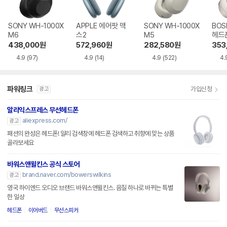
SONY WH-1000X
APPLE 에어팟 맥
SONY WH-1000X
BOS
M6
스2
M5
헤드
438,000
원
572,960
원
282,580
원
353
4.9
(97)
4.9
(14)
4.9
(522)
4.
파워링크
가입신청
광고
알리익스프레스 무선헤드폰
aliexpress.com/
광고
패션의 완성은 헤드폰! 알리 검색창에 헤드폰 검색하고 취향에 맞는 상품
골라보세요
바워스앤윌킨스 공식 스토어
brand.naver.com/bowerswilkins
광고
영국 하이엔드 오디오 브랜드 바워스앤윌킨스. 음질 하나로 바뀌는 특별
한 일상
헤드폰
이어버드
무선스피커