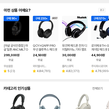
이런 상품 어때요?
광고
구매 90+
구매 230+
구매 570+
[마샬 공식인증점 ] 마
QCY H2APP PRO
뮤즈텍 헤드폰 전자 디
로이체 BTH-G
샬 밀톤 ANC MILTO
무선 블루투스 헤드셋
지털피아노 기타 앰프
게이밍 헤드셋 
N A.N.C 블루투스 헤
AUX 국내정식 AS 블
전자드럼 퓨어사운드
스 유무선 블랙 
299,000
24,500
30,000
44,900
원
원
원
원
드폰 / 소비코AV 정품
랙
스튜디오 헤드셋
경량
무료
무료
무료
무료
우성음향
와이엘사이언스
플러스뮤직
주식회사 로이체
네이버
네이버
네이버
페이
페이
페이
리
리
리
리
5
(
23
)
4.84
(
785
)
4.82
(
370
)
4.76
(
999
별
별
별
별
뷰
뷰
뷰
뷰
점
점
점
점
수
수
수
수
카테고리 인기상품
전체보기