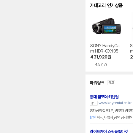
카테고리 인기상품
SONY HandyCa
S
m HDR-CX405
m
431,920
원
2
4.5
(17)
파워링크
광고
홍대 캠코더 키렌탈
www.keyrental.co.kr
광고
홍대공항철도1분, 캠코더 캠코
할인
학생,사업자,공연 상시할
라이프케어 쇼핑몰필마켓