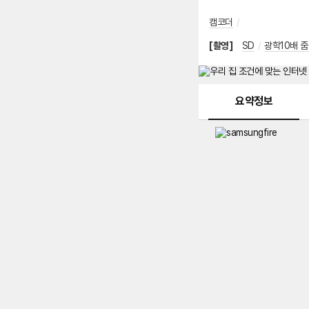
캠코더
/
[촬영]
SD
/
광학10배 줌
메뉴 네비게이션
요약정보