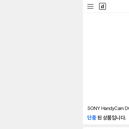
본문 바로가기
다
사
나
이
와
드
메
메
인
뉴
SONY HandyCam D
단종
된 상품입니다.