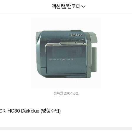
다나와
액션캠/캠코더
등록월 2004.02.
CR-HC30 Darkblue (병행수입)