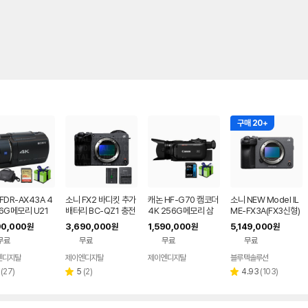
구매 20+
FDR-AX43A 4
소니 FX2 바디킷 추가
캐논 HF-G70 캠코더
소니 NEW Model IL
6G메모리 U21
배터리 BC-QZ1 충전
4K 256G메모리 삼
ME-FX3A(FX3신형)
외 4K캠코더 광학
기 시네마라인 캠코더 I
각대 가방외7종 패키
시네마라인카메라 소
90,000
3,690,000
1,590,000
5,149,000
원
원
원
원
배
LME-FX2
지 전문가용 하이엔드
니대리점
무료
무료
무료
무료
엔디지탈
제이엔디지탈
제이엔디지탈
블루텍솔루션
네이버
네이버
네이버
네이버
페이
페이
페이
페이
리
리
리
(
27
)
5
(
2
)
4.93
(
103
)
별
별
뷰
뷰
뷰
점
점
수
수
수