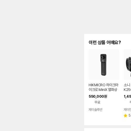
이런 상품 어때요?
HIKMICRO 하이크마
소니 
이크로 MiniX 열화상
K25
카메라
가방
550,000
1,4
원
20
무료
제이솔루션
제이
네이버
페이
5
별
점