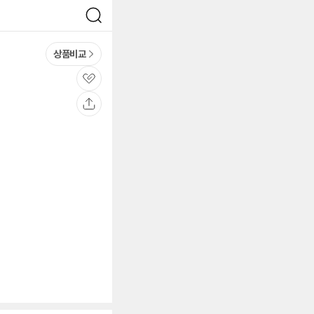
검
색
상품비교
관
심
공
유