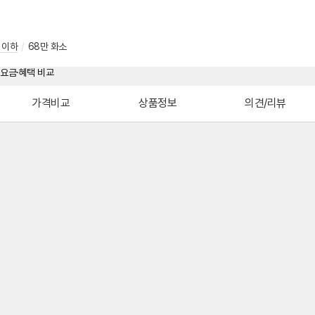
 이하
/
68만 화소
가격비교
상품정보
의견/리뷰