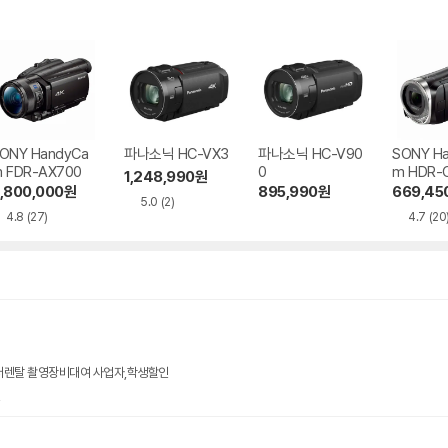
ONY HandyCa
파나소닉 HC-VX3
파나소닉 HC-V90
SONY H
 FDR-AX700
0
m HDR-
1,248,990
원
,800,000
원
895,990
원
669,45
5.0
(2)
4.8
(27)
4.7
(20
더렌탈 촬영장비대여 사업자,학생할인
인