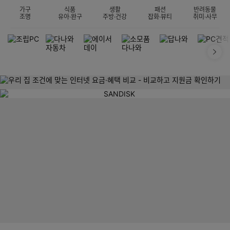
가구
식품
생활
패션
반려동물
조명
유아·완구
주방·건강
잡화·뷰티
취미·사무