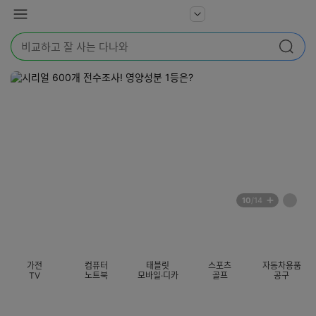
본문 바로가기
다
서
메
나
비
뉴
와
검
스
검색
색
더
어
보
를
기
입
력
해
주
세
요
배
페
10
/14
너
이
전
자
섹션 카테고리
지
체
동
보
롤
기
링
가전
컴퓨터
태블릿
스포츠
자동차용품
멈
TV
노트북
모바일·디카
골프
공구
춤