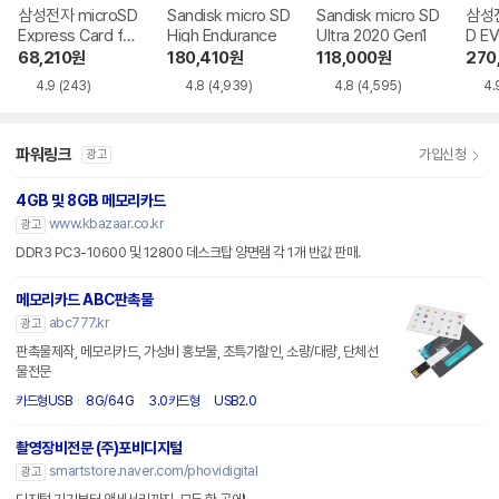
삼성전자 microSD
Sandisk micro SD
Sandisk micro SD
삼성전
Express Card for
High Endurance
Ultra 2020 Gen1
D EV
Nintendo Switch
68,210
원
180,410
원
118,000
원
270
2
4.9
(243)
4.8
(4,939)
4.8
(4,595)
4.
파워링크
가입신청
광고
4GB 및 8GB 메모리카드
www.kbazaar.co.kr
광고
DDR3 PC3-10600 및 12800 데스크탑 양면램 각 1개 반값 판매.
메모리카드 ABC판촉물
abc777.kr
광고
판촉물제작, 메모리카드, 가성비 홍보물, 초특가할인, 소량/대량, 단체선
물전문
카드형USB
8G/64G
3.0카드형
USB2.0
촬영장비전문 (주)포비디지털
smartstore.naver.com/phovidigital
광고