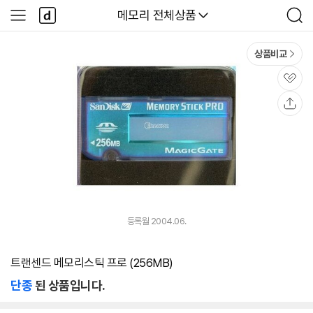
본문 바로가기
다
다나와
메모리 전체상품
사
검
나
이
색
와
드
메
메
상품비교
인
뉴
관
심
공
유
등록월 2004.06.
트랜센드 메모리스틱 프로 (256MB)
단종
된 상품입니다.