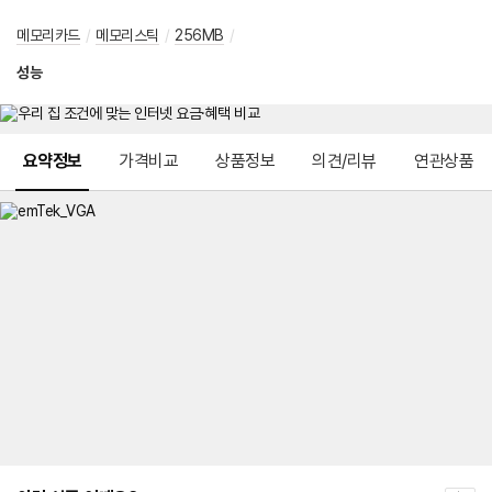
메모리카드
/
메모리스틱
/
256MB
/
성능
메뉴 네비게이션
요약정보
가격비교
상품정보
의견/리뷰
연관상품