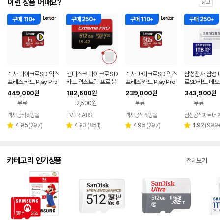
이런 상품 어때요?
광고
구매 110+
구매 250+
구매 110+
구매 250+
렉사 마이크로SD 익스
샌디스크 마이크로 SD
렉사 마이크로SD 익스
삼성전자 삼성 
프레스 카드 Play Pro
카드 익스트림 프로 블
프레스 카드 Play Pro
로SD카드 메
닌텐도스위치2 메모리
랙박스 카메라 메모리
닌텐도스위치2 메모리
PRO PLUS 1
449,000
182,600
239,000
343,900
원
원
원
원
1TB
+케이스 512GB
512GB
무료
2,500원
무료
무료
렉사공식쇼핑몰
EVERLABS
렉사공식쇼핑몰
삼성공식파트너 
네이버
페이
리
리
리
리
4.95
(
297
)
4.93
(
851
)
4.95
(
297
)
4.92
(
999
별
별
별
별
뷰
뷰
뷰
뷰
점
점
점
점
수
수
수
수
카테고리 인기상품
전체보기