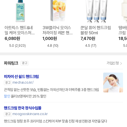
아트릭스 핸드&네
3W클리닉 모이스
쿤달 퓨어 핸드크림
탬버
일 케어 모이스처라
처라이징 레몬 핸드
블랑 50ml
크림 
이저 펌프형 400m
크림 100ml
6,080
원
1,000
원
7,470
원
18,
l
5.0
(2,923)
4.8
(10)
4.5
(17)
5.
파워링크
가입신청
광고
미차이 선 쉴드 핸드크림
mechai.co.kr/
광고
끈적임 없는 산뜻한 보습, 빈틈없는 자외선차단과 미백주름 3중 핸드크림
할인
올리브영에서만 25% 할인
핸드크림 한국 정식수입몰
moogooskincare.co.kr
광고
핸드크림 청정 호주 프리미엄 스킨케어 피부 맞춤 진정 재생 친환경 자연을 담다