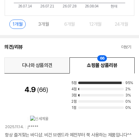
1개월
3개월
6개월
12개월
24개월
의견/리뷰
더보기
66
다나와 상품의견
쇼핑몰 상품리뷰
5점
95%
4.9
66
4점
2%
3점
3%
2점
0%
1점
0%
2025.11.14.
j*****
항상 즐겨찾는 바디샵. 비건 브렌드라 예전부터 쭉 사용하는 제품입니다^^