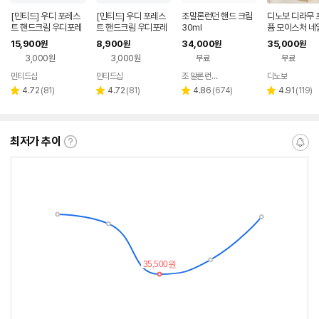
[민티드] 우디 포레스
[민티드] 우디 포레스
조말론런던 핸드 크림
디노보 디라무 
트 핸드크림 우디포레
트 핸드크림 우디포레
30ml
퓸 모이스처 네일
스트, 30ml, 4개
스트, 30ml, 2개
드크림 250ml
15,900
8,900
34,000
35,000
원
원
원
원
3,000원
3,000원
무료
무료
민티드샵
민티드샵
조 말론 런던 공식 스토어
디노보
네이버
네이버
네이버
네이버
페이
페이
페이
페이
리
리
리
리
4.72
(
81
)
4.72
(
81
)
4.86
(
674
)
4.91
(
119
)
별
별
별
별
뷰
뷰
뷰
뷰
점
점
점
점
수
수
수
수
최저가 추이
최
알
저
림
가
받
추
는
이
중
란?