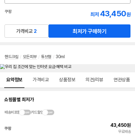
션
선
43,450
쿠팡
최저
원
택
로켓배송
최저가 구매하기
가격비교
2
핸드크림
/
모든피부
/
튜브형
/
30ml
메뉴 네비게이션
요약정보
가격비교
상품정보
의견/리뷰
연관상품
쇼핑몰별 최저가
배송비포함
카드할인
43,450
원
쿠팡
빠른배송
무료배송