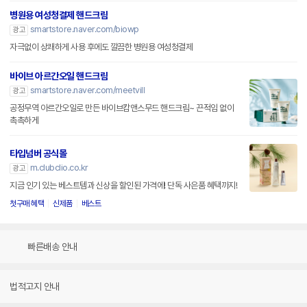
병원용 여성청결제 핸드크림
smartstore.naver.com/biowp
광고
자극없이 상쾌하게 사용 후에도 깔끔한 병원용 여성청결제
바이브 아르간오일 핸드크림
smartstore.naver.com/meetvill
광고
공정무역 아르간오일로 만든 바이브캄앤스무드 핸드크림~ 끈적임 없이
촉촉하게
타입넘버 공식몰
m.clubclio.co.kr
광고
지금 인기 있는 베스트템과 신상을 할인된 가격에! 단독 사은품 혜택까지!
첫구매 혜택
신제품
베스트
빠른배송 안내
법적고지 안내