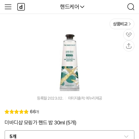
본문 바로가기
다
다나와
핸드케어
사
검
나
이
색
와
드
메
메
상품비교
인
뉴
관
심
공
유
등록월 2023.02.
이미지출처: 에누리제공
리
66
개
별
4.
뷰
점
9
더바디샵 모링가 핸드 밤 30ml (5개)
5개
옵