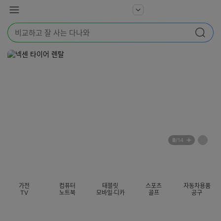
본문 바로가기
다
서
메
나
비
뉴
와
검
스
검색
색
더
어
보
를
기
입
력
해
주
세
요
배
페
8
/14
너
이
전
자
섹션 카테고리
지
체
동
보
롤
기
링
가전
컴퓨터
태블릿
스포츠
자동차용품
멈
TV
노트북
모바일·디카
골프
공구
춤