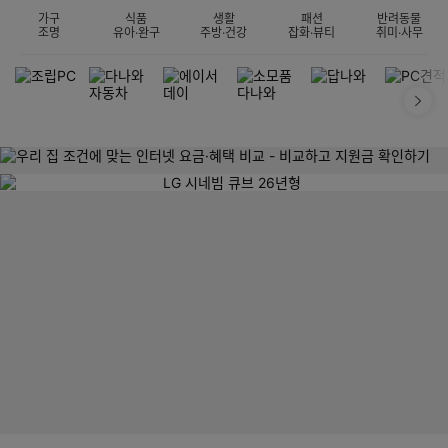
가구
식품
생활
패션
반려동물
조명
유아·완구
주방·건강
잡화·뷰티
취미·사무