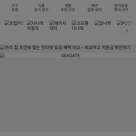
가구
식품
생활
패션
반려동물
조명
유아·완구
주방·건강
잡화·뷰티
취미·사무