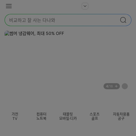
본문 바로가기
다
서
메
나
비
뉴
와
검
스
검색
색
더
어
보
를
기
입
력
해
주
세
요
배
페
4
/16
너
이
전
자
섹션 카테고리
지
체
동
보
롤
기
링
가전
컴퓨터
태블릿
스포츠
자동차용품
멈
TV
노트북
모바일·디카
골프
공구
춤