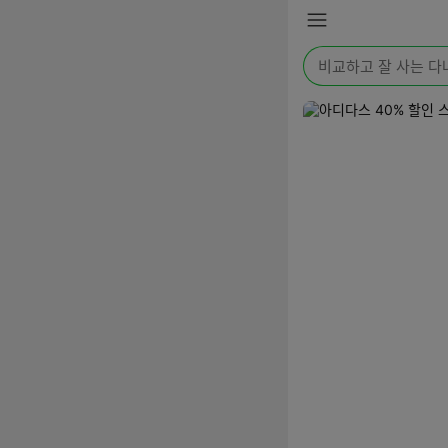
본문 바로가기
메
뉴
검
색
어
를
입
력
해
주
세
요