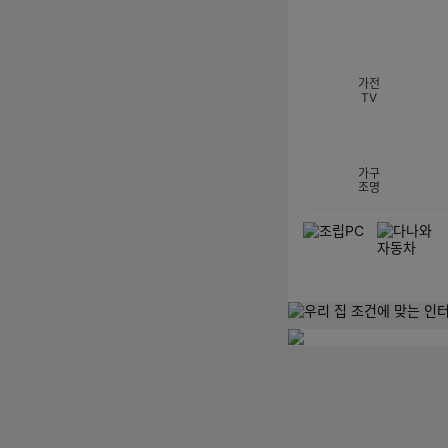
섹션 카테고리
가전
TV
가구
조명