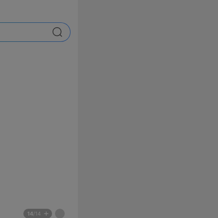
검색
배
페
14
/14