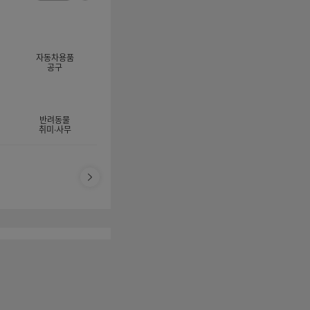
너
이
전
자
지
체
동
보
롤
기
링
자동차용품
멈
공구
춤
반려동물
취미·사무