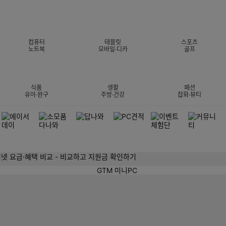
컴퓨터
태블릿
스포츠
노트북
모바일·디카
골프
식품
생활
패션
유아·완구
주방·건강
잡화·뷰티