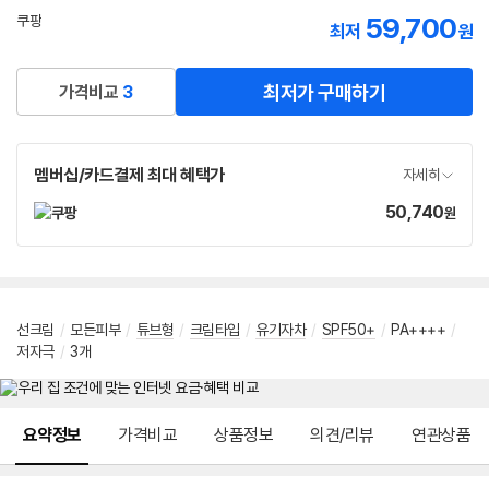
선
59,700
쿠팡
최저
원
택
로켓배송
최저가 구매하기
가격비교
3
멤버십/카드결제 최대 혜택가
자세히
50,740
가
원
격
선크림
/
모든피부
/
튜브형
/
크림타입
/
유기자차
/
SPF50+
/
PA++++
/
저자극
/
3개
메뉴 네비게이션
요약정보
가격비교
상품정보
의견/리뷰
연관상품