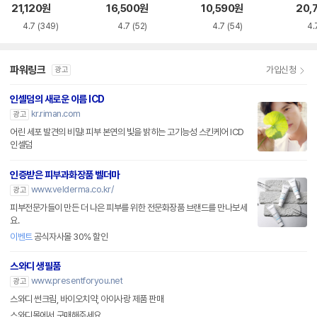
21,120
원
16,500
원
10,590
원
20,
4.7
(349)
4.7
(52)
4.7
(54)
4.
파워링크
가입신청
광고
인셀덤의 새로운 이름 ICD
kr.riman.com
광고
어린 세포 발견의 비밀! 피부 본연의 빛을 밝히는 고기능성 스킨케어 ICD
인셀덤
인증받은 피부과화장품 벨더마
www.velderma.co.kr/
광고
피부전문가들이 만든 더 나은 피부를 위한 전문화장품 브랜드를 만나보세
요.
이벤트
공식자사몰 30% 할인
스와디 생필품
www.presentforyou.net
광고
스와디 썬크림, 바이오치약, 아이사랑 제품 판매
스와디몰에서 구매해주세요