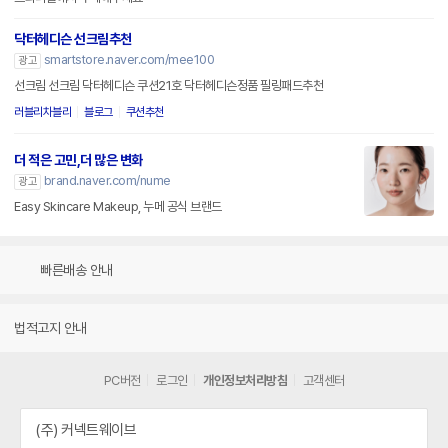
닥터헤디슨 선크림추천
smartstore.naver.com/mee100
광고
선크림 선크림 닥터헤디슨 쿠션21호 닥터헤디슨정품 필링패드추천
러블리차블리
블로그
쿠션추천
더 적은 고민,더 많은 변화
brand.naver.com/nume
광고
Easy Skincare Makeup, 누메 공식 브랜드
빠른배송 안내
법적고지 안내
PC버전
로그인
개인정보처리방침
고객센터
(주) 커넥트웨이브