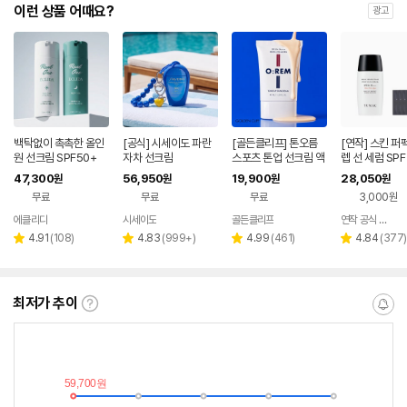
이런 상품 어때요?
광고
백탁없이 촉촉한 올인
[공식] 시세이도 파란
[골든클리프] 톤오름
[연작] 스킨 퍼
원 선크림 SPF50+
자차 선크림
스포츠 톤업 선크림 액
렙 선 세럼 SPF
티비티 전용 40ml, 1
PA++++ 55ml
47,300
56,950
19,900
28,050
원
원
원
원
개
무료
무료
무료
3,000원
에클리다
시세이도
골든클리프
연작 공식 스토어
네이버
네이버
네이버
페이
페이
페이
리
리
리
리
4.91
(
108
)
4.83
(
999+
)
4.99
(
461
)
4.84
(
377
)
별
별
별
별
뷰
뷰
뷰
뷰
점
점
점
점
수
수
수
수
최저가 추이
최
알
저
림
가
받
추
는
이
중
란?