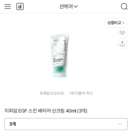
본문 바로가기
다
다나와
선케어
사
검
나
이
색
와
드
메
메
상품비교
인
뉴
관
심
공
유
등록월 2026.06.
이미지출처: 옥션
지피덤 EGF 스킨 베리어 선크림 40ml (3개)
3개
옵
션