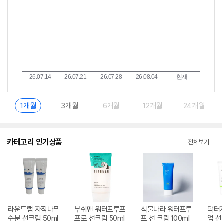
1개월
3개월
6개월
12개월
24개월
카테고리 인기상품
전체보기
라운드랩 자작나무
부쉬맨 워터프루프
식물나라 워터프루
닥터
수분 선크림 50ml
프로 선크림 50ml
프 선 크림 100ml
업 선