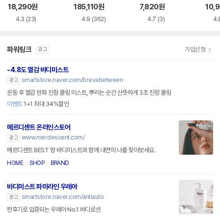
100ml
솝 105ml
18,290
원
185,110
원
7,820
원
10,
4.3
(23)
4.9
(362)
4.7
(3)
4.
파워링크
가입신청
광고
-4.8도 열감 바디미스트
smartstore.naver.com/brevabetween
광고
운동 후 열감 완화 진정 쿨링 미스트, 뿌리는 순간 산뜻하게 3초 진정 쿨링
이벤트
1+1 최대 34%할인
메르디센트 온라인스토어
www.merdescent.com/
광고
메르디센트 BEST 향 바디미스트와 함께 내면의 나를 찾아보세요.
HOME
SHOP
BRAND
바디미스트 파마라인 우레아
smartstore.naver.com/antiauto
광고
찐후기로 입증되는 우레아 No.1 바디로션