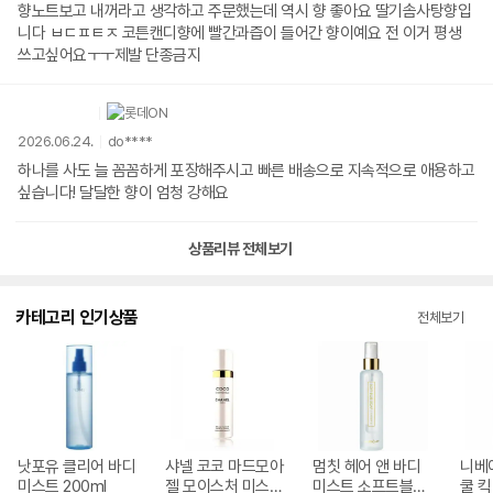
향노트보고 내꺼라고 생각하고 주문했는데 역시 향 좋아요 딸기솜사탕향입
니다 ㅂㄷㅍㅌㅈ 코튼캔디향에 빨간과즙이 들어간 향이예요 전 이거 평생
쓰고싶어요ㅜㅜ제발 단종금지
2026.06.24.
do****
하나를 사도 늘 꼼꼼하게 포장해주시고 빠른 배송으로 지속적으로 애용하고
싶습니다! 달달한 향이 엄청 강해요
상품리뷰 전체보기
카테고리 인기상품
전체보기
낫포유 클리어 바디
샤넬 코코 마드모아
멈칫 헤어 앤 바디
니베
미스트 200ml
젤 모이스처 미스트
미스트 소프트블루
쿨 킥