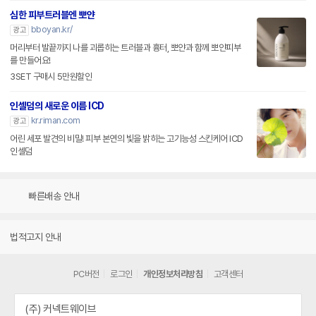
심한 피부트러블엔 뽀얀
bboyan.kr/
광고
머리부터 발끝까지 나를 괴롭히는 트러블과 흉터, 뽀얀과 함께 뽀얀피부
를 만들어요!
3SET 구매시 5만원할인
인셀덤의 새로운 이름 ICD
kr.riman.com
광고
어린 세포 발견의 비밀! 피부 본연의 빛을 밝히는 고기능성 스킨케어 ICD
인셀덤
빠른배송 안내
법적고지 안내
PC버전
로그인
개인정보처리방침
고객센터
(주) 커넥트웨이브