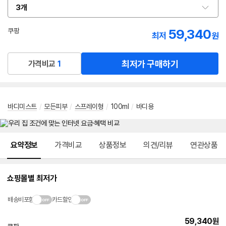
3개
옵
션
선
59,340
쿠팡
최저
원
택
로켓배송
최저가 구매하기
가격비교
1
바디미스트
/
모든피부
/
스프레이형
/
100ml
/
바디용
메뉴 네비게이션
요약정보
가격비교
상품정보
의견/리뷰
연관상품
쇼핑몰별 최저가
배송비포함
카드할인
59,340
원