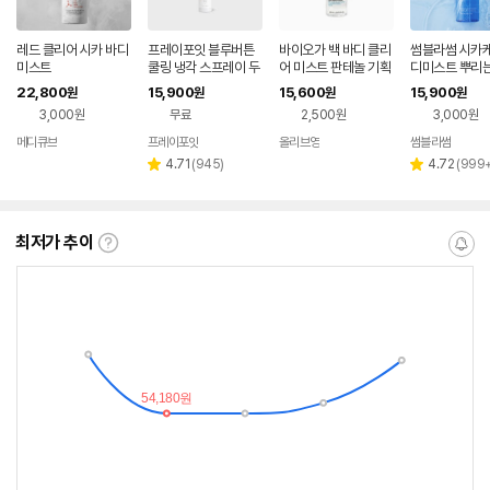
레드 클리어 시카 바디
프레이포잇 블루버튼
바이오가 백 바디 클리
썸블라썸 시카케
미스트
쿨링 냉각 스프레이 두
어 미스트 판테놀 기획
디미스트 뿌리는
피 바디 쿨 미스트 헤어
로션 스프레이 
22,800
15,900
15,600
15,900
원
원
원
원
열 아로마 열감 냄새
운 케어 300ml
3,000원
무료
2,500원
3,000원
메디큐브
프레이포잇
올리브영
썸블라썸
네이버
네이
페이
버페
리
리
4.71
(
945
)
4.72
(
999
별
별
이
뷰
뷰
점
점
수
수
최저가 추이
최
알
저
림
가
받
추
는
이
중
란?