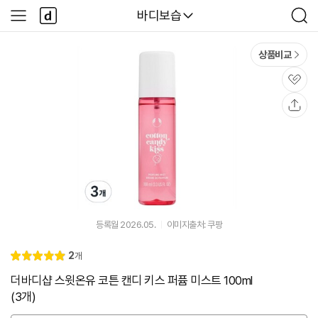
본문 바로가기
다
다나와
바디보습
사
검
나
이
색
와
드
메
메
상품비교
인
뉴
관
심
공
유
등록월 2026.05.
이미지출처: 쿠팡
리
2
개
별
5.
뷰
점
0
더바디샵 스윗온유 코튼 캔디 키스 퍼퓸 미스트 100ml
(3개)