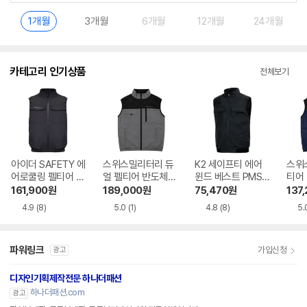
1개월
3개월
6개월
12개월
24개월
카테고리 인기상품
전체보기
아이더 SAFETY 에
스위스밀리터리 듀
K2 세이프티 에어
스위
어로쿨링 펠티어 베
얼 펠티어 반도체
윈드 베스트 PMS2
티어
스트 HMS26655
선풍기조끼 SMIV-
4601
조끼 
161,900
원
189,000
원
75,470
원
137
300
4.9
(8)
5.0
(1)
4.8
(8)
5.
파워링크
가입신청
광고
디자인기획제작전문 하나더패션
하나더패션.com
광고