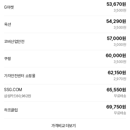
53,670
원
G마켓
3,500원
54,290
원
옥션
3,500원
57,000
원
코비산업안전
네
3,000원
이
버
60,000
원
페
쿠팡
이
3,500원
62,150
원
가자안전센터 쇼핑몰
2,970원
65,550
원
SSG.COM
삼성카드
60,962원
무료배송
69,750
원
하프클럽
무료배송
가격비교 더보기