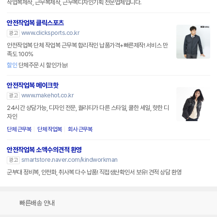
작업복제작, 근무복제작, 근무복디자인기획 전문업체입니다.
안전작업복 클릭스포츠
www.clicksports.co.kr
광고
안전작업복 단체 작업복 근무복 합리적인 납품가격+빠른제작! 서비스 만
족도 100%
할인
단체주문 시 할인가능!
안전작업복 메이크핫
www.makehot.co.kr
광고
24시간 상담가능, 디자인 전문, 퀄리티가 다른 스타일, 쿨한 세일, 핫한 디
자인
단체 근무복
단체 작업복
회사 근무복
안전작업복 소액수의견적 환영
smartstore.naver.com/kindworkman
광고
군부대 정비복, 안전화, 취사복 다수 납품! 직접생산확인서 보유! 견적 상담 환영
빠른배송 안내