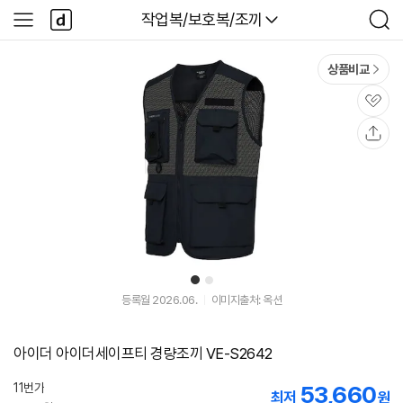
본문 바로가기
다
다나와
작업복/보호복/조끼
사
검
나
이
색
와
드
메
메
상품비교
인
뉴
관
심
공
유
1
2
등록월 2026.06.
이미지출처: 옥션
아이더 아이더세이프티 경량조끼 VE-S2642
11번가
53,660
최저
원