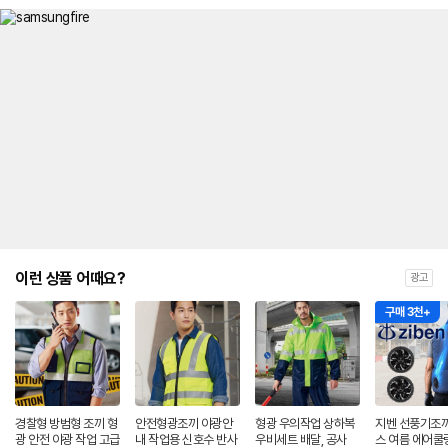
이런 상품 어때요?
광고
구매 3천+
경찰형 방범형 조끼 형
안전형광조끼 야광안
형광 우의작업 상하복
지벤 선풍기조끼
광 안전 야광 작업 고급
내 작업용 신호수 반사
우비세트 배달, 공사
스 여름 에어쿨링