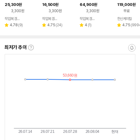
망사
만 보조베터리 
25,300
16,500
64,900
119,000
원
원
원
원
트 S 네이비 26
3,300원
3,300원
3,300원
무료
작업복 경서몰
작업복 경서몰
작업복 경서몰
한신케미칼
네이버
네이버
네이버
페이
페이
페이
리
리
리
리
4.78
(
9
)
4.75
(
24
)
4
(
1
)
4.75
(
999
별
별
별
별
뷰
뷰
뷰
뷰
점
점
점
점
수
수
수
수
최저가 추이
최
알
저
림
가
받
추
는
이
중
란?