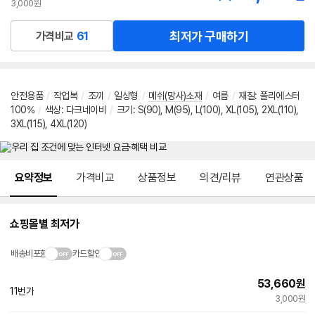
3,000원
최저가 구매하기
가격비교
61
안전용품
/
작업복
/
조끼
/
일상형
/
메쉬(망사)소재
/
여름
/
재질: 폴리에스터
100%
/
색상: 다크네이비
/
크기: S(90), M(95), L(100), XL(105), 2XL(110),
3XL(115), 4XL(120)
메뉴 네비게이션
요약정보
가격비교
상품정보
의견/리뷰
연관상품
쇼핑몰별 최저가
배송비포함
카드할인
53,660
원
11번가
3,000원