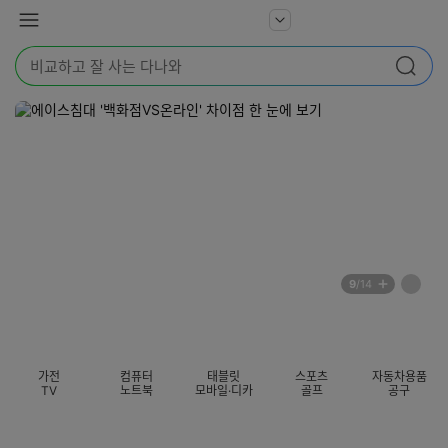
본문 바로가기
다
서
메
나
비
뉴
와
검
스
검색
색
더
어
보
를
기
입
력
해
주
세
요
배
페
9
/14
너
이
전
자
섹션 카테고리
지
체
동
보
롤
기
링
가전
컴퓨터
태블릿
스포츠
자동차용품
멈
TV
노트북
모바일·디카
골프
공구
춤