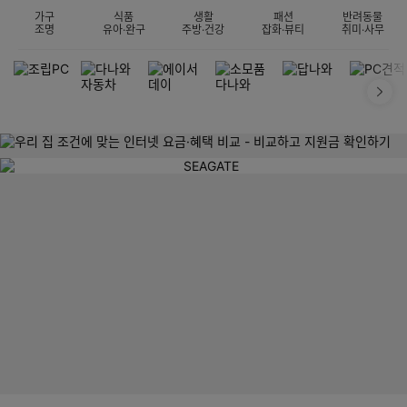
가구
식품
생활
패션
반려동물
조명
유아·완구
주방·건강
잡화·뷰티
취미·사무