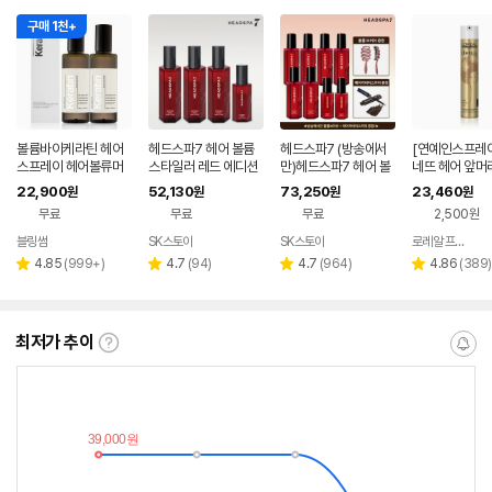
구매 1천+
볼륨바이케라틴 헤어
헤드스파7 헤어 볼륨
헤드스파7 (방송에서
[연예인스프레이
스프레이 헤어볼류머
스타일러 레드 에디션
만)헤드스파7 헤어 볼
네뜨 헤어 앞머
앞머리픽서 탈모기능
기본 패키지
륨스타일러 레드 에디
스프레이 500M
22,900
52,130
73,250
23,460
원
원
원
원
성 볼륨 스프레이 180
션 더블 패키지 (볼륨
서 무광 볼륨 잔
무료
무료
무료
2,500원
ml 2개
브러쉬 + 헤어 마스카
PRAY
라)
블링썸
SK스토아
SK스토아
로레알 프로페셔널 파리
네이
네이
버페
버페
리
리
리
리
4.85
(
999+
)
4.7
(
94
)
4.7
(
964
)
4.86
(
389
)
별
별
별
별
이
이
뷰
뷰
뷰
뷰
점
점
점
점
수
수
수
수
최저가 추이
최
알
저
림
가
받
추
는
이
중
란?