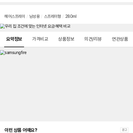
헤어스프레이
/
남성용
/
스프레이형
/
280ml
메뉴 네비게이션
요약정보
가격비교
상품정보
의견/리뷰
연관상품
이런 상품 어때요?
광고