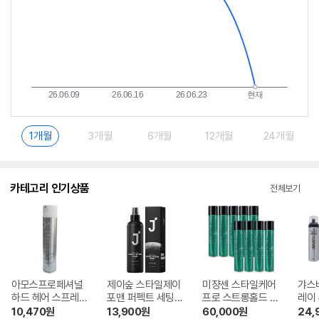
1개월
3개월
6개월
12개월
24개월
카테고리 인기상품
전체보기
아모스프로페셔널
제이숲 스타일제이
미쟝센 스타일케어
갸스
하드 헤어 스프레이
포맨 퍼펙트 세팅
프로 스트롱홀드 헤
레이 
300ml
헤어스프레이 200
어스프레이 300ml
ml
10,470
원
13,900
원
60,000
원
24,