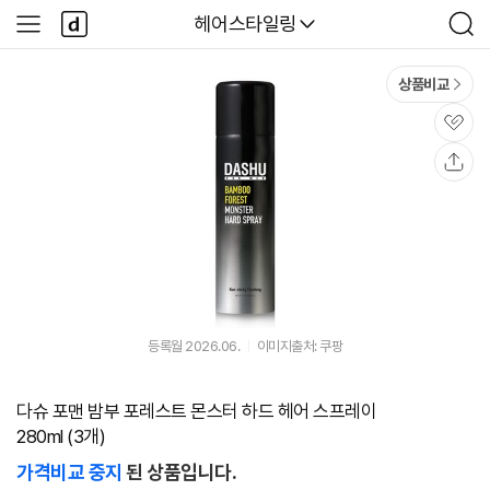
본문 바로가기
다
다나와
헤어스타일링
사
검
나
이
색
와
드
메
메
상품비교
인
뉴
관
심
공
유
등록월 2026.06.
이미지출처: 쿠팡
다슈 포맨 밤부 포레스트 몬스터 하드 헤어 스프레이
280ml (3개)
가격비교 중지
된 상품입니다.