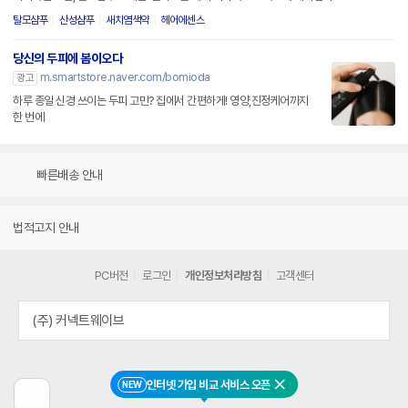
탈모샴푸
산성샴푸
새치염색약
헤어에센스
당신의 두피에 봄이오다
m.smartstore.naver.com/bomioda
광고
하루 종일 신경 쓰이는 두피 고민? 집에서 간편하게! 영양,진정케어까지
한 번에
빠른배송 안내
법적고지 안내
PC버전
로그인
개인정보처리방침
고객센터
(주) 커넥트웨이브
인터넷 가입 비교 서비스 오픈
NEW
닫기
이