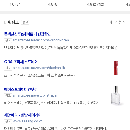
ml
4.6
(34)
4.8
(8)
4.8
(2,792)
4.
파워링크
가입신청
광고
풀빅산샴푸&헤어토닉 반값할인
smartstore.naver.com/wandhkorea
광고
반값할인 및 첫구매5%추가할인,2천원 톡톡할인 및 9회죽염건빵&홍삼크런치(49g)
GBA 초미세 스프레이
smartstore.naver.com/daehan_lh
광고
초미세 안개분사, 소독용 스프레이, 소형 초미세분무기
헤어스프레이미인닷컴
smartstore.naver.com/miyin
광고
헤어스프레이, 화장품용기, 스프레이용기, 펌프용기, DIY용기, 소분용기
새앙머리 - 한방 헤어케어
www.saeang.co.kr
광고
머리빠짐 고민, 탈모샴푸로 해결! 올라오는 새치 저자극으로 빠르게 새치염색!