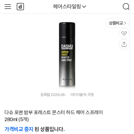
본문 바로가기
다
다나와
헤어스타일링
사
검
나
이
색
와
드
메
메
상품비교
인
뉴
관
심
공
유
등록월 2026.06.
이미지출처: 쿠팡
다슈 포맨 밤부 포레스트 몬스터 하드 헤어 스프레이
280ml (5개)
가격비교 중지
된 상품입니다.