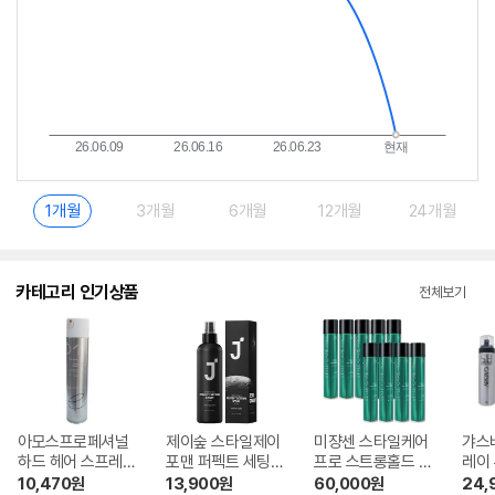
1개월
3개월
6개월
12개월
24개월
카테고리 인기상품
전체보기
아모스프로페셔널
제이숲 스타일제이
미쟝센 스타일케어
갸스
하드 헤어 스프레이
포맨 퍼펙트 세팅
프로 스트롱홀드 헤
레이 
300ml
헤어스프레이 200
어스프레이 300ml
ml
10,470
원
13,900
원
60,000
원
24,