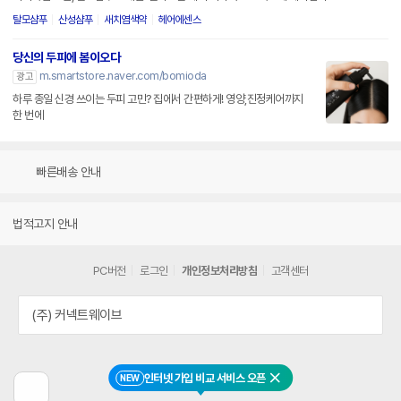
탈모샴푸
산성샴푸
새치염색약
헤어에센스
당신의 두피에 봄이오다
m.smartstore.naver.com/bomioda
광고
하루 종일 신경 쓰이는 두피 고민? 집에서 간편하게! 영양,진정케어까지
한 번에
빠른배송 안내
법적고지 안내
PC버전
로그인
개인정보처리방침
고객센터
(주) 커넥트웨이브
인터넷 가입 비교 서비스 오픈
NEW
닫기
이