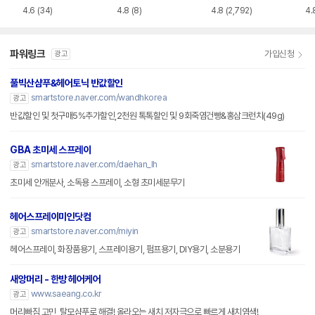
ml
4.6
(34)
4.8
(8)
4.8
(2,792)
4.
파워링크
가입신청
광고
풀빅산샴푸&헤어토닉 반값할인
smartstore.naver.com/wandhkorea
광고
반값할인 및 첫구매5%추가할인,2천원 톡톡할인 및 9회죽염건빵&홍삼크런치(49g)
GBA 초미세 스프레이
smartstore.naver.com/daehan_lh
광고
초미세 안개분사, 소독용 스프레이, 소형 초미세분무기
헤어스프레이미인닷컴
smartstore.naver.com/miyin
광고
헤어스프레이, 화장품용기, 스프레이용기, 펌프용기, DIY용기, 소분용기
새앙머리 - 한방 헤어케어
www.saeang.co.kr
광고
머리빠짐 고민, 탈모샴푸로 해결! 올라오는 새치 저자극으로 빠르게 새치염색!