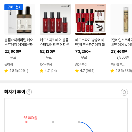
구매 1천+
볼륨바이케라틴 헤어
헤드스파7 헤어 볼륨
헤드스파7 (방송에서
[연예인스프레이
스프레이 헤어볼류머
스타일러 레드 에디션
만)헤드스파7 헤어 볼
네뜨 헤어 앞머
앞머리픽서 탈모기능
기본 패키지
륨스타일러 레드 에디
스프레이 500M
22,900
52,130
73,250
23,460
원
원
원
원
성 볼륨 스프레이 180
션 더블 패키지 (볼륨
서 무광 볼륨 잔
무료
무료
무료
2,500원
ml 2개
브러쉬 + 헤어 마스카
PRAY
라)
블링썸
SK스토아
SK스토아
로레알 프로페셔널 파리
네이
네이
버페
버페
리
리
리
리
4.85
(
999+
)
4.7
(
94
)
4.7
(
964
)
4.86
(
389
)
별
별
별
별
이
이
뷰
뷰
뷰
뷰
점
점
점
점
수
수
수
수
최저가 추이
최
알
저
림
가
받
추
는
이
중
란?