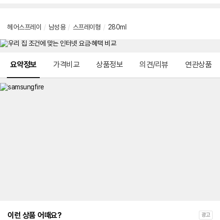
헤어스프레이
/
남성용
/
스프레이형
/
280ml
메뉴 네비게이션
요약정보
가격비교
상품정보
의견/리뷰
연관상품
이런 상품 어때요?
광고