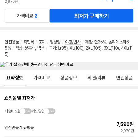
2,970원
최저가 구매하기
가격비교
2
안전용품
/
작업복
/
조끼
/
일상형
/
야광/반사
/
재질: 면35%, 폴리에스터6
5%
/
색상: 분홍색, 백색
/
크기: L(95), XL(100), 2XL(105), 3XL(110), 4XL(11
5)
메뉴 네비게이션
요약정보
가격비교
상품정보
의견/리뷰
연관상품
쇼핑몰별 최저가
배송비포함
카드할인
7,590
원
안전만들기 쇼핑몰
2,970원