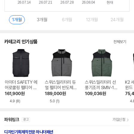
1개월
3개월
6개월
12개월
24개월
카테고리 인기상품
전체보기
아이더 SAFETY 에
스위스밀리터리 듀
스위스밀리터리 선
K2 
어로쿨링 펠티어 베
얼 펠티어 반도체
풍기조끼 SMIV-10
윈드 
스트 HMS26655
선풍기조끼 SMIV-
0
460
161,900
원
189,000
원
109,036
원
75,
300
4.9
(8)
5.0
(1)
4.
파워링크
가입신청
광고
디자인기획제작전문 하나더패션