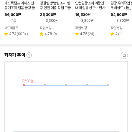
매드독캠프 아이스 선
경찰형 방범형 조끼 형
안전형광조끼 야광안
형광 우의작업 
풍기조끼 얼음 쿨링 쿨
광 안전 야광 작업 고급
내 작업용 신호수 반사
우비세트 배달,
아이스 냉방 냉풍 조끼
망사
66,000
25,300
16,500
64,900
원
원
원
원
보조배터리 포함
무료
3,300원
3,300원
3,300원
매드독캠프
작업복 경서몰
작업복 경서몰
작업복 경서몰
네이버
네이버
네이버
페이
페이
페이
리
리
리
리
4.74
(
999+
)
4.78
(
9
)
4.75
(
24
)
4
(
1
)
별
별
별
별
뷰
뷰
뷰
뷰
점
점
점
점
수
수
수
수
최저가 추이
최
알
저
림
가
받
추
는
이
중
란?