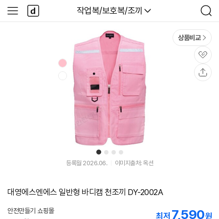
본문 바로가기
다
다나와
작업복/보호복/조끼
사
검
나
이
색
와
드
메
메
상품비교
인
뉴
관
심
공
유
1
2
3
4
등록월 2026.06.
이미지출처: 옥션
대영에스엔에스 일반형 바디캠 천조끼 DY-2002A
안전만들기 쇼핑몰
7,590
최저
원