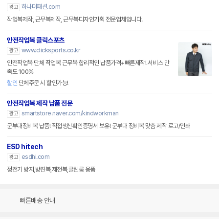
하나더패션.com
광고
작업복제작, 근무복제작, 근무복디자인기획 전문업체입니다.
안전작업복 클릭스포츠
www.clicksports.co.kr
광고
안전작업복 단체 작업복 근무복 합리적인 납품가격+빠른제작! 서비스 만
족도 100%
할인
단체주문 시 할인가능!
안전작업복 제작 납품 전문
smartstore.naver.com/kindworkman
광고
군부대정비복 납품! 직접생산확인증명서 보유! 군부대 정비복 맞춤 제작 로고/인쇄
ESD hitech
esdhi.com
광고
정전기 방지,방진복,제전복,클린룸 용품
빠른배송 안내