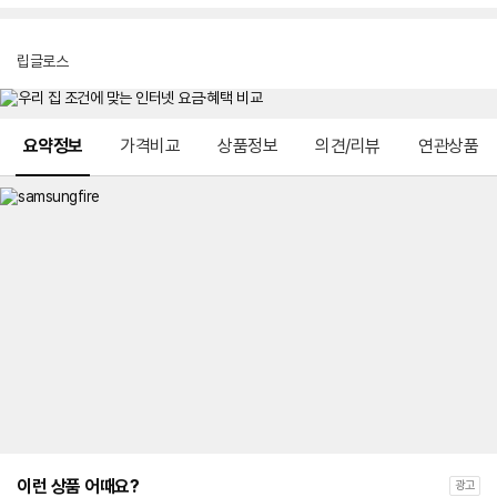
립글로스
메뉴 네비게이션
요약정보
가격비교
상품정보
의견/리뷰
연관상품
이런 상품 어때요?
광고