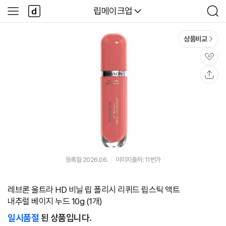
본문 바로가기
다
다나와
립메이크업
사
검
나
이
색
와
드
메
메
상품비교
인
뉴
관
심
공
유
등록월 2026.06.
이미지출처: 11번가
레브론 울트라 HD 비닐 립 폴리시 리퀴드 립스틱 액트
내추럴 베이지 누드 10g (1개)
일시품절
된 상품입니다.