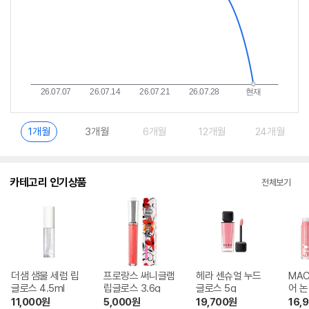
1개월
3개월
6개월
12개월
24개월
카테고리 인기상품
전체보기
더샘 샘물 세럼 립
프로랑스 써니글램
헤라 센슈얼 누드
MAC
글로스 4.5ml
립글로스 3.6g
글로스 5g
어 
5ml
11,000
원
5,000
원
19,700
원
16,