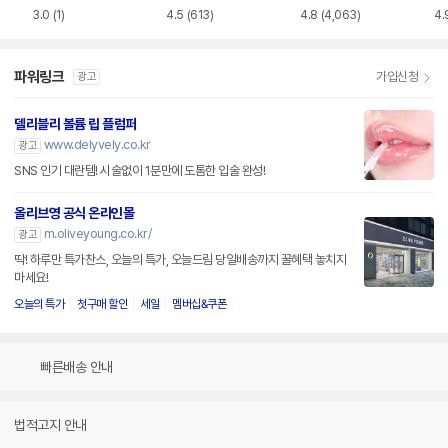
3.0
(1)
4.5
(613)
4.8
(4,063)
4.
파워링크
가입신청
광고
델리블리 볼륨 립 플럼퍼
www.delyvely.co.kr
광고
SNS 인기 대란템! 시술없이 1분만에 도톰한 입술 완성!
올리브영 공식 온라인몰
m.oliveyoung.co.kr/
광고
딱! 하루만 특가찬스, 오늘의 특가, 오늘드림 당일배송까지 꿀혜택 놓치지
마세요!
오늘의 특가
첫구매 할인
세일
멤버십&쿠폰
빠른배송 안내
법적고지 안내