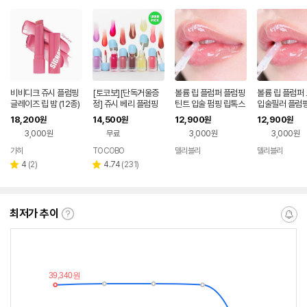
비비디크 쥬시 플럼핑
[토코보][단독거울증
볼륨 립 플럼퍼 플럼핑
볼륨 립 플럼퍼
글레이즈 립 밤 (12종)
정] 쥬시 베리 플럼핑
틴트 입술 펌핑 립톡스
입술필러 플럼핑
립오일 4g (14종 택1)
스
18,200
14,500
12,900
12,900
원
원
원
원
3,000원
무료
3,000원
3,000원
가히
TOCOBO
델리블리
델리블리
네이버
네이
페이
페이
리
리
4
(
2
)
4.74
(
231
)
별
별
뷰
뷰
점
점
수
수
최저가 추이
최
알
저
림
가
받
추
는
이
중
란?