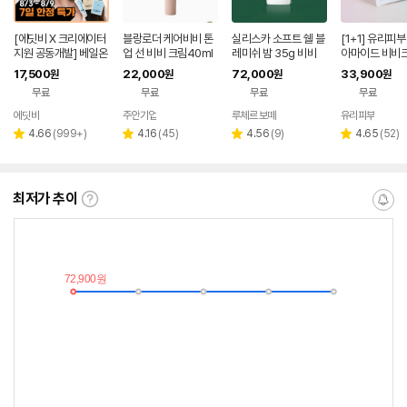
[에딧비 X 크리에이터
블랑로더 케어비비 톤
실리스카 소프트 쉘 블
[1+1] 유리피부
지원 공동개발] 베일온
업 선 비비 크림40ml
레미쉬 밤 35g 비비
아마이드 비비크
스킨 핏 선 앰플 비비
1개+퍼프
F50+ 40g (
17,500
22,000
72,000
33,900
원
원
원
원
크림 30 ml
수분 로션 15ml
무료
무료
무료
무료
다 클렌징 오일 3
에딧비
주안기업
루체르 보떼
유리피부
네이버
네이버
네이
페이
페이
페이
리
리
리
리
4.66
(
999+
)
4.16
(
45
)
4.56
(
9
)
4.65
(
52
)
별
별
별
별
뷰
뷰
뷰
뷰
점
점
점
점
수
수
수
수
최저가 추이
최
알
저
림
가
받
추
는
이
중
란?