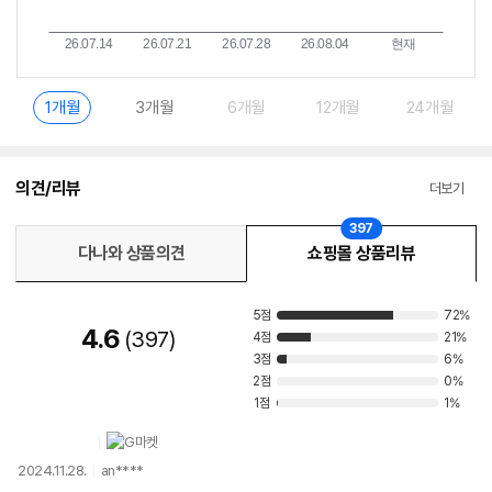
1개월
3개월
6개월
12개월
24개월
의견/리뷰
더보기
397
다나와 상품의견
쇼핑몰 상품리뷰
5점
72%
4.6
397
4점
21%
3점
6%
2점
0%
1점
1%
2024.11.28.
an****