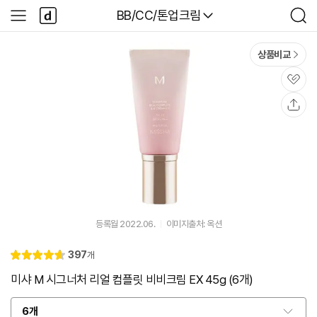
본문 바로가기
다
다나와
BB/CC/톤업크림
사
검
나
이
색
와
드
메
메
상품비교
인
뉴
관
심
공
유
등록월 2022.06.
이미지출처: 옥션
리
397
개
별
4.
뷰
점
6
미샤 M 시그너처 리얼 컴플릿 비비크림 EX 45g (6개)
6개
옵