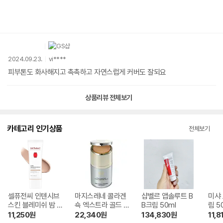
2024.09.23.
vi****
피부톤도 화사해지고 촉촉하고 자연스럽게 커버도 잘되요
상품리뷰 전체보기
카테고리 인기상품
전체보기
셀퓨전씨 인텐시브
마지스레네 콜라겐
샵벨르 앱솔루트 B
미샤 
스킨 블레미쉬 밤 4
쇽 엑스트라 골드 B
B크림 50ml
림 5
0ml
B크림 50ml
11,250
원
22,340
원
134,830
원
11,8