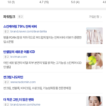
1.0
(1)
4.7
(15)
5.0
(4)
4.
파워링크
가입신청
광고
스킨케어링 79% 진짜 비비
brand.naver.com/deardahlia
광고
병풀 PDRN 함유 저자극으로 부드럽게 발리는 진짜 비비! 리뷰가 증명한
입소문템
인셀덤의 새로운 이름 ICD
kr.riman.com
광고
어린 세포 발견의 비밀! 피부 본연의 빛을 밝히는 고기능성 스킨케어 ICD
인셀덤
썬크림 나도미인
www.nadomiin.com
광고
썬크림, 썬블록, 비비크림, 수분크림, 기능성화장품 전문판매점
더 적은 고민,더 많은 변화
brand.naver.com/nume
광고