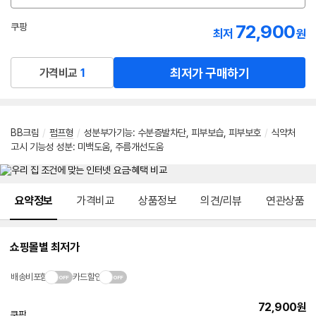
션
선
72,900
쿠팡
최저
원
택
로켓배송
최저가 구매하기
가격비교
1
BB크림
/
펌프형
/
성분부가기능
:
수분증발차단
,
피부보습
,
피부보호
/
식약처
고시 기능성 성분
:
미백도움
,
주름개선도움
메뉴 네비게이션
요약정보
가격비교
상품정보
의견/리뷰
연관상품
쇼핑몰별 최저가
배송비포함
카드할인
72,900
원
쿠팡