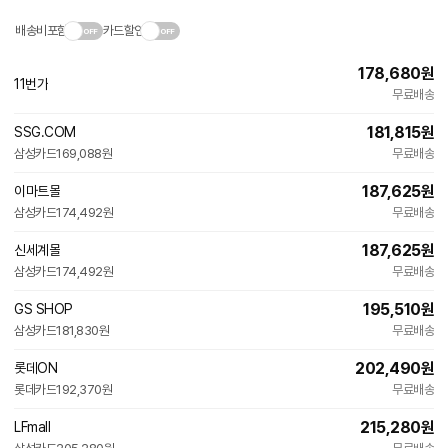
배송비포함
카드할인
178,680
원
11번가
무료배송
181,815
원
SSG.COM
삼성카드
169,088원
무료배송
187,625
원
이마트몰
삼성카드
174,492원
무료배송
187,625
원
신세계몰
삼성카드
174,492원
무료배송
195,510
원
GS SHOP
삼성카드
181,830원
무료배송
202,490
원
롯데ON
롯데카드
192,370원
무료배송
215,280
원
LFmall