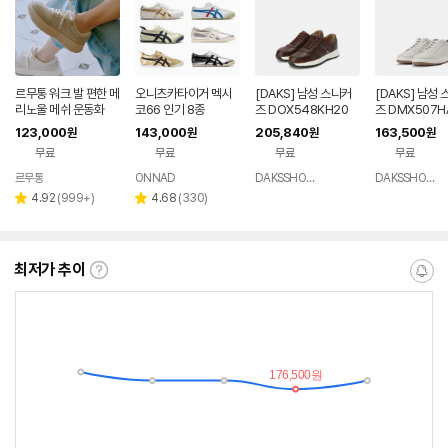
르무통 워크 발 편한 메
오니츠카타이거 멕시
[DAKS] 남성 스니커
[DAKS] 남성
리노울 메쉬 운동화
코66 인기 8종
즈 DOX548KH20
즈 DMX507H
123,000
143,000
205,840
163,500
원
원
원
원
무료
무료
무료
무료
르무통
ONNAD
DAKSSHOESMALL
DAKSSHOESMALL
네이버
네이버
네이
페이
페이
버페
리
리
4.92
(
999+
)
4.68
(
330
)
별
별
이
뷰
뷰
점
점
수
수
최저가 추이
최
알
저
림
가
받
추
는
이
중
란?