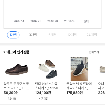
1개월
3개월
6개월
12개월
24개월
카테고리 인기상품
전체보기
락포트 토탈모션 코
탠디 남성 소가죽
클락스 남성 트라이
오니
트 스니커즈_CJ310
스니커즈_992501
제닉2 스니커즈_CL
시코 
6
4
AOXC5102MF1
015 
59,390
원
124,100
원
175,880
원
228
치)
4.9
(8)
4.7
(15)