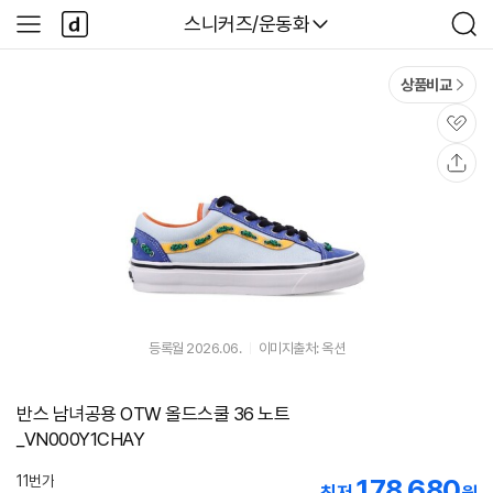
본문 바로가기
다
다나와
스니커즈/운동화
사
검
나
이
색
와
드
메
메
상품비교
인
뉴
관
심
공
유
등록월 2026.06.
이미지출처: 옥션
반스 남녀공용 OTW 올드스쿨 36 노트
_VN000Y1CHAY
11번가
178,680