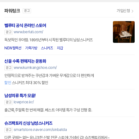
파워링크
가입신청
광고
벨루티 공식 온라인 스토어
www.berluti.com/
광고
독보적인 우아함. 1895년부터 시작된 벨루티의 남성스니커즈
NEW컬렉션
가죽가방
스니커즈
지갑
신을 수록 편해지는 운동화
www.kumkangshoe.com/
광고
안정적으로 받쳐주는 쿠션감과 가벼운 무게감으로 더 편안하게
할인
스니커즈 최대 30% 할인
남성의류 특가 모음!
lowprice.kr/
광고
출근룩,주말룩 한 번에 해결. 베스트 아이템 특가 구성 진행 중.
슈즈팩토리 신상 남성스니커즈
smartstore.naver.com/sinbatda
광고
다른 곳에는 없는 유니크한 신발 전문 스토어! 가성비 갑! 슈즈팩토리에서~