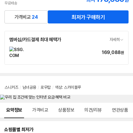
최저
원
무료배송
최저가 구매하기
가격비교
24
멤버십/카드결제 최대 혜택가
자세히
169,088
가
원
격
스니커즈
/
남녀공용
/
로우탑
/
색상
:
스카이블루
메뉴 네비게이션
요약정보
가격비교
상품정보
의견/리뷰
연관상품
쇼핑몰별 최저가