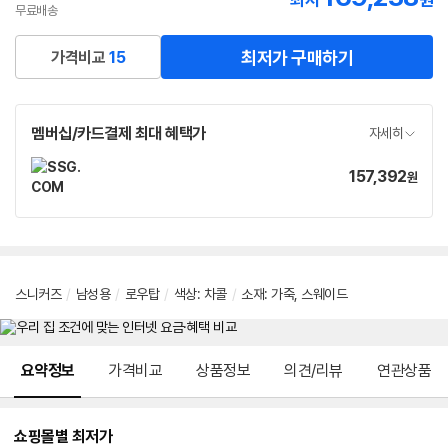
최저
원
무료배송
최저가 구매하기
가격비교
15
멤버십/카드결제 최대 혜택가
자세히
157,392
가
원
격
스니커즈
/
남성용
/
로우탑
/
색상
:
차콜
/
소재
:
가죽
,
스웨이드
메뉴 네비게이션
요약정보
가격비교
상품정보
의견/리뷰
연관상품
쇼핑몰별 최저가