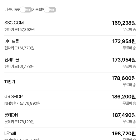
배송비포함
카드할인
169,238
원
SSG.COM
현대카드
157,392원
무료배송
173,954
원
이마트몰
현대카드
161,778원
무료배송
173,954
원
신세계몰
현대카드
161,778원
무료배송
178,600
원
11번가
무료배송
186,200
원
GS SHOP
NH농협카드
176,890원
무료배송
187,490
원
롯데ON
롯데카드
178,120원
무료배송
198,720
원
LFmall