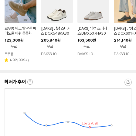
르무통 워크 발 편한 메
[DAKS] 남성 스니커
[DAKS] 남성 스니커
[DAKS] 남성
리노울 메쉬 운동화
즈 DOX548KA30
즈 DMX507HA30
즈 DOX601H
123,000
205,840
163,500
214,140
원
원
원
원
무료
무료
무료
무료
르무통
DAKSSHOESMALL
DAKSSHOESMALL
DAKSSHOESMALL
네이버
네이
네이
페이
버페
버페
리
4.92
(
999+
)
별
이
이
뷰
점
수
최저가 추이
최
알
저
림
가
받
추
는
이
중
란?