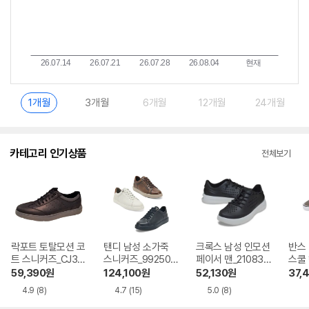
1개월
3개월
6개월
12개월
24개월
카테고리 인기상품
전체보기
락포트 토탈모션 코
탠디 남성 소가죽
크록스 남성 인모션
반스
트 스니커즈_CJ310
스니커즈_992501
페이서 맨_210831-
스쿨 
6
4
0OC
N00
59,390
원
124,100
원
52,130
원
37,
4.9
(8)
4.7
(15)
5.0
(8)