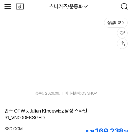
본문 바로가기
다
다나와
스니커즈/운동화
사
검
나
이
색
와
드
메
메
상품비교
인
뉴
관
심
공
유
등록월 2026.06.
이미지출처: GS SHOP
반스 OTW x Julian Klincewicz 남성 스타일
31_VN000EKSGED
SSG.COM
169,238