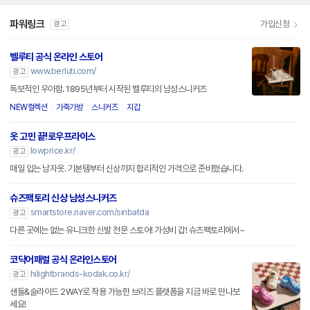
파워링크
가입신청
광고
벨루티 공식 온라인 스토어
www.berluti.com/
광고
독보적인 우아함. 1895년부터 시작된 벨루티의 남성스니커즈
NEW컬렉션
가죽가방
스니커즈
지갑
옷 고민 끝!로우프라이스
lowprice.kr/
광고
매일 입는 남자옷. 기본템부터 신상까지 합리적인 가격으로 준비했습니다.
슈즈팩토리 신상 남성스니커즈
smartstore.naver.com/sinbatda
광고
다른 곳에는 없는 유니크한 신발 전문 스토어! 가성비 갑! 슈즈팩토리에서~
코닥어패럴 공식 온라인스토어
hilightbrands-kodak.co.kr/
광고
샌들&슬라이드 2WAY로 착용 가능한 브리즈 플랫폼을 지금 바로 만나보
세요!