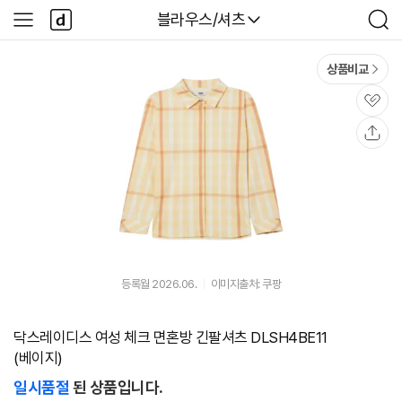
본문 바로가기
다
다나와
블라우스/셔츠
사
검
나
이
색
와
드
메
메
상품비교
인
뉴
관
심
공
유
등록월 2026.06.
이미지출처: 쿠팡
닥스레이디스 여성 체크 면혼방 긴팔셔츠 DLSH4BE11
(베이지)
일시품절
된 상품입니다.