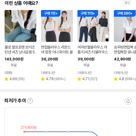
이런 상품 어때요?
광고
구매 1천+
구매 110+
구매 260+
폴로 랄프로렌 보이즈
면접블라우스 라운드
여자반팔블라우스 여
승무원면접복 
린넨 셔츠 남녀공용 5
넥 정장 이너 화이트 블
름 티셔츠 티블라우스
면접복장 유니폼
색
라우스 흰색 흰 쉬폰 셔
하객룩 출근룩 [찰랑]
우스 두겹 날개
143,000
36,200
39,000
42,800
원
원
원
원
링 여성블라우스 여름
매 [엘르2]
무료
무료
무료
무료
GRRL
더웨이나인
더웨이나인
더웨이나인
리
리
리
리
4.66
(
59
)
4.78
(
999+
)
4.71
(
521
)
4.8
(
999+
)
별
별
별
별
뷰
뷰
뷰
뷰
점
점
점
점
수
수
수
수
최저가 추이
최
알
저
림
가
받
추
는
이
중
란?