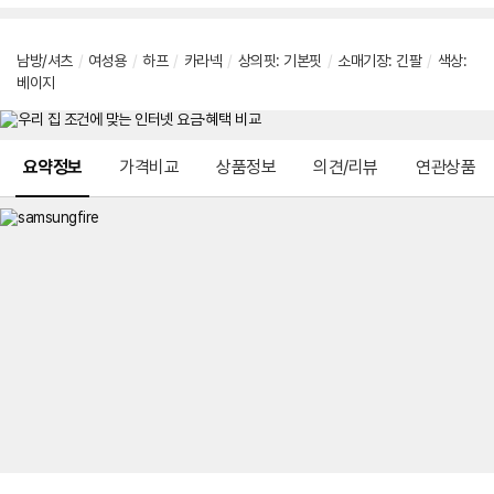
남방/셔츠
/
여성용
/
하프
/
카라넥
/
상의핏
:
기본핏
/
소매기장
:
긴팔
/
색상
:
베이지
메뉴 네비게이션
요약정보
가격비교
상품정보
의견/리뷰
연관상품