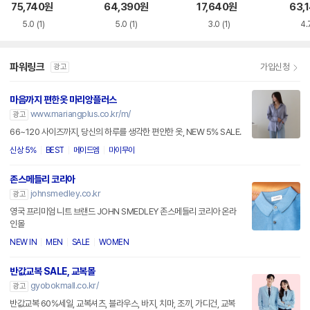
G73_DG
5MB355
S3E1
75,740
원
64,390
원
17,640
원
63,
5.0
(1)
5.0
(1)
3.0
(1)
4.
파워링크
가입신청
광고
마음까지 편한옷 마리앙플러스
www.mariangplus.co.kr/m/
광고
66~120 사이즈까지, 당신의 하루를 생각한 편안한 옷, NEW 5% SALE.
신상 5%
BEST
메이드엠
마이무이
존스메들리 코리아
johnsmedley.co.kr
광고
영국 프리미엄 니트 브랜드 JOHN SMEDLEY 존스메들리 코리아 온라
인몰
NEW IN
MEN
SALE
WOMEN
반값교복 SALE, 교복몰
gyobokmall.co.kr/
광고
반값교복 60%세일, 교복셔츠, 블라우스, 바지, 치마, 조끼, 가디건, 교복