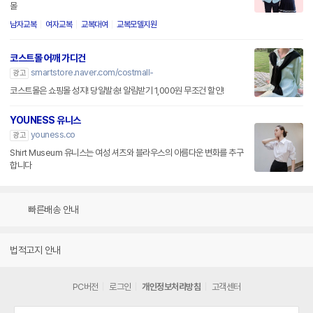
몰
남자교복
여자교복
교복대여
교복모델지원
코스트몰 어깨 가디건
smartstore.naver.com/costmall-
광고
코스트몰은 쇼핑몰 성지! 당일발송! 알림받기 1,000원 무조건 할인!
YOUNESS 유니스
youness.co
광고
Shirt Museum 유니스는 여성 셔츠와 블라우스의 아름다운 변화를 추구
합니다
빠른배송 안내
법적고지 안내
PC버전
로그인
개인정보처리방침
고객센터