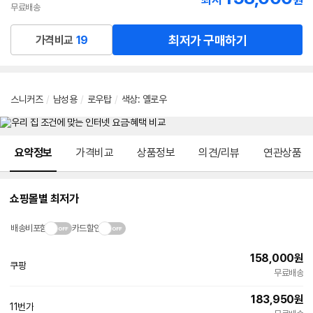
최저
원
무료배송
최저가 구매하기
가격비교
19
스니커즈
/
남성용
/
로우탑
/
색상
:
옐로우
메뉴 네비게이션
요약정보
가격비교
상품정보
의견/리뷰
연관상품
쇼핑몰별 최저가
배송비포함
카드할인
158,000
원
쿠팡
무료배송
183,950
원
11번가