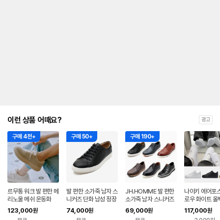
이런 상품 어때요?
광고
구매 4천+
구매 50+
구매 190+
르무통 워크 발 편한 메
발 편한 소가죽 남자 스
JH.HOMME 발 편한
나이키 에어포스 
리노울 메쉬 운동화
니커즈 단화 남성 정장
소가죽 남자 스니커즈
로우 화이트 올
캐주얼화 더비슈즈 JH
단화 정장 캐주얼화
된장포스 국내
123,000
74,000
69,000
117,000
원
원
원
원
IT23761BK