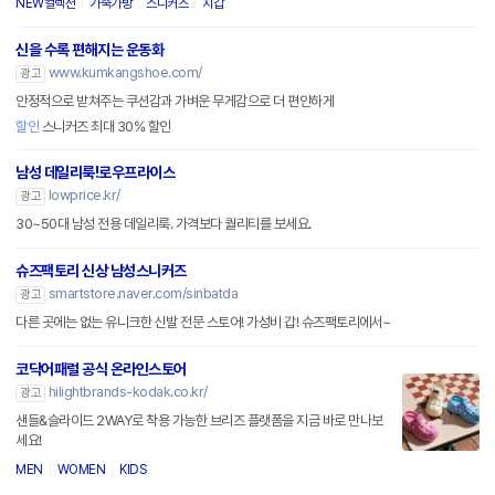
NEW컬렉션
가죽가방
스니커즈
지갑
신을 수록 편해지는 운동화
www.kumkangshoe.com/
광고
안정적으로 받쳐주는 쿠션감과 가벼운 무게감으로 더 편안하게
할인
스니커즈 최대 30% 할인
남성 데일리룩!로우프라이스
lowprice.kr/
광고
30~50대 남성 전용 데일리룩. 가격보다 퀄리티를 보세요.
슈즈팩토리 신상 남성스니커즈
smartstore.naver.com/sinbatda
광고
다른 곳에는 없는 유니크한 신발 전문 스토어! 가성비 갑! 슈즈팩토리에서~
코닥어패럴 공식 온라인스토어
hilightbrands-kodak.co.kr/
광고
샌들&슬라이드 2WAY로 착용 가능한 브리즈 플랫폼을 지금 바로 만나보
세요!
MEN
WOMEN
KIDS