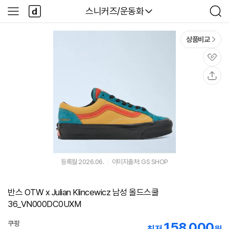
본문 바로가기
다
다나와
스니커즈/운동화
사
검
나
이
색
와
드
메
메
상품비교
인
뉴
관
심
공
유
등록월 2026.06.
이미지출처: GS SHOP
반스 OTW x Julian Klincewicz 남성 올드스쿨
36_VN000DC0UXM
쿠팡
158,000