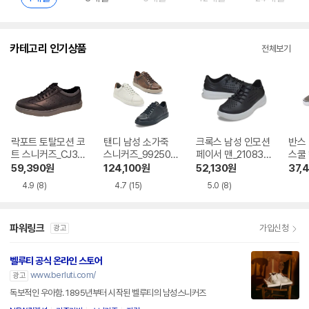
카테고리 인기상품
전체보기
락포트 토탈모션 코
탠디 남성 소가죽
크록스 남성 인모션
반스
트 스니커즈_CJ310
스니커즈_992501
페이서 맨_210831-
스쿨 
6
4
0OC
N00
59,390
원
124,100
원
52,130
원
37,
4.9
(8)
4.7
(15)
5.0
(8)
파워링크
가입신청
광고
벨루티 공식 온라인 스토어
www.berluti.com/
광고
독보적인 우아함. 1895년부터 시작된 벨루티의 남성스니커즈