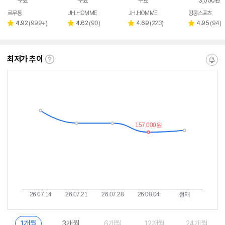
무료
무료
무료
3,000원
르무통
JH.HOMME
JH.HOMME
킹콩스포츠
네이버
네
페이
페
리
리
리
리
4.92
(
999+
)
4.62
(
90
)
4.69
(
223
)
4.95
(
94
)
별
별
별
별
뷰
뷰
뷰
뷰
점
점
점
점
수
수
수
수
최저가 추이
최
알
저
림
가
받
추
는
이
중
란?
1개월
3개월
6개월
12개월
24개월