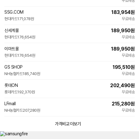
무료배송
183,954
원
SSG.COM
현대카드
171,078원
무료배송
189,950
원
신세계몰
현대카드
176,654원
무료배송
189,950
원
이마트몰
현대카드
176,654원
무료배송
195,510
원
GS SHOP
NH농협카드
185,740원
무료배송
202,490
원
롯데ON
롯데카드
192,370원
무료배송
215,280
원
LFmall
NH농협카드
207,280원
무료배송
가격비교 더보기