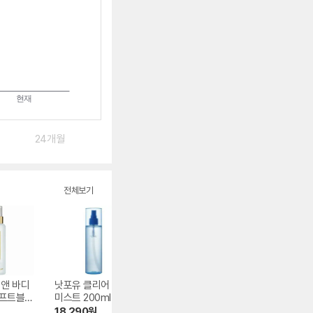
24개월
전체보기
 앤 바디
낫포유 클리어 바디
니베아 데오드란트
바디판타지 트와
소프트블루
미스트 200ml
쿨 킥 200ml 2개
라잇 바디미스트 
4ml
18,290
원
10,960
원
13,800
원