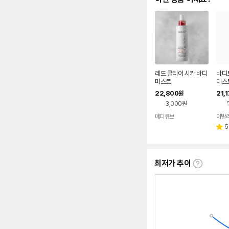
레드 클리어 시카 바디
바디
미스트
미스
미스
22,800
21,
원
3,000원
메디큐브
네이버
페이
5
별
점
최저가 추이
최
저
가
추
이
란?