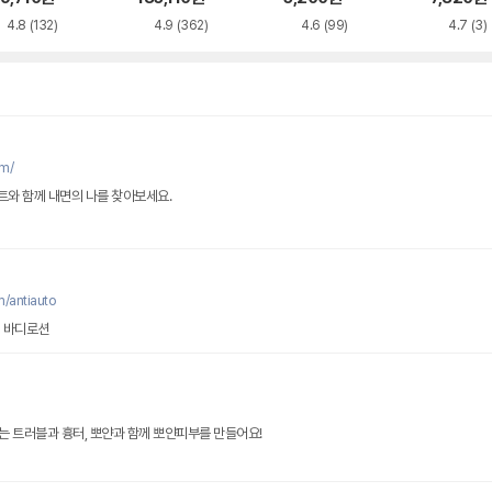
4.8
(132)
4.9
(362)
4.6
(99)
4.7
(3)
m/
트와 함께 내면의 나를 찾아보세요.
/antiauto
1 바디로션
 트러블과 흉터, 뽀얀과 함께 뽀얀피부를 만들어요!