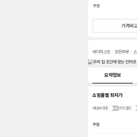
선
쿠팡
택
로켓배송
가격비
바디미스트
/
모든피부
/
스
메뉴 네비게이션
요약정보
쇼핑몰별 최저가
배송비포함
카드할인
쿠팡