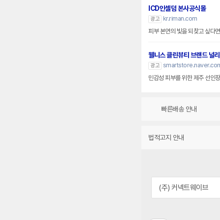
ICD인셀덤 본사공식몰
kr.riman.com
광고
피부 본연의 빛을 되찾고 싶다면
웰니스 클린뷰티 브랜드 널리
smartstore.naver.com
광고
민감성 피부를 위한 제주 선인장 
빠른배송 안내
법적고지 안내
(주) 커넥트웨이브