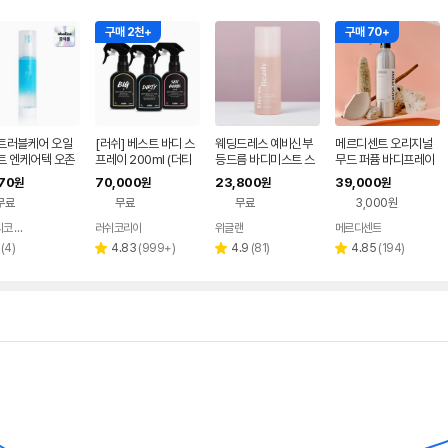
구매 2천+
구매 70+
트러블케어 오일
[러쉬] 베스트 바디 스
웨딩드레스 예비신부
메르디센트 오리지널
트 엔케어텍 오존
프레이 200ml (더티
등드름 바디미스트 스
무드 퍼퓸 바디프레이
트
바디 스프레이)
프레이
300ml
170
70,000
23,800
39,000
원
원
원
원
무료
무료
무료
3,000원
아발리코 코리아
러쉬코리아
위글랜
메르디센트
네이버
네이버
네이버
페이
페이
페이
리
리
리
리
(
4
)
4.83
(
999+
)
4.9
(
81
)
4.85
(
194
)
별
별
별
뷰
뷰
뷰
뷰
점
점
점
수
수
수
수