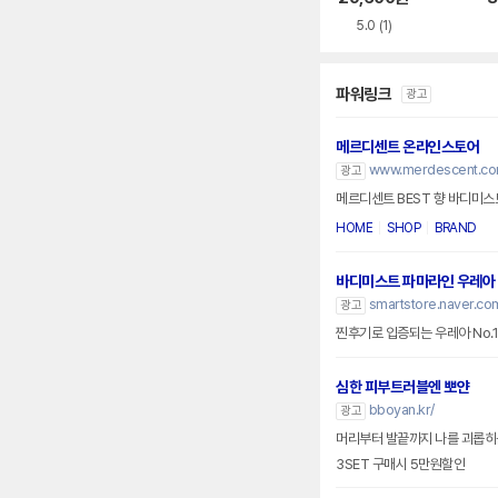
5.0
(1)
파워링크
광고
메르디센트 온라인스토어
www.merdescent.co
광고
메르디센트 BEST 향 바디미스
HOME
SHOP
BRAND
바디미스트 파마라인 우레아
smartstore.naver.com
광고
찐후기로 입증되는 우레아 No.
심한 피부트러블엔 뽀얀
bboyan.kr/
광고
머리부터 발끝까지 나를 괴롭히는
3SET 구매시 5만원할인