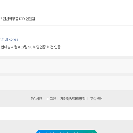
? 원빈화장품 ICD 인셀덤
/nullikorea
판테놀 세럼 & 크림 50% 할인중! 비건 인증
PC버전
로그인
개인정보처리방침
고객센터