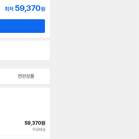
59,370
최저
원
연관상품
59,370
원
빠른배송
무료배송