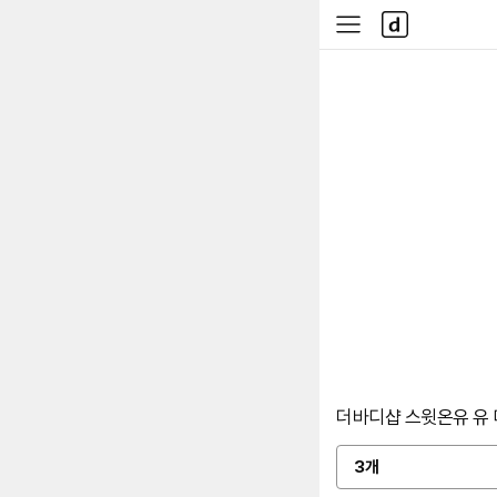
본문 바로가기
다
사
나
이
와
드
메
메
인
뉴
더바디샵 스윗온유 유 미 
3개
옵
션