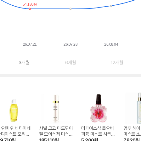
3개월
6개월
12개월
비오템 오 비타미네
샤넬 코코 마드모아
더페이스샵 올오버
멈칫 헤어
바디미스트 오리지
젤 모이스처 미스트
퍼퓸 미스트 시크릿
미스트 
 100ml
100ml
블룸 120ml
솝 105ml
9,710
원
185,110
원
5,200
원
7,820
원