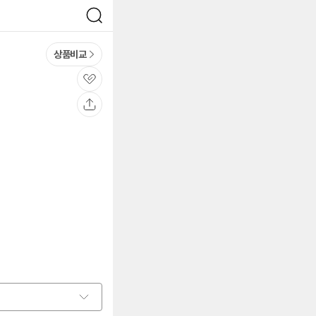
검
색
상품비교
관
심
공
유