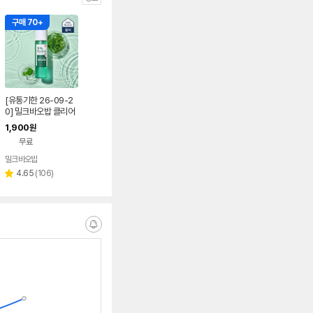
구매 70+
[유통기한 26-09-2
0] 밀크바오밥 클리어
바디미스트 150ml
1,900
원
무료
밀크바오밥
네이버
페이
리
4.65
(
106
)
별
뷰
점
수
알
림
받
는
중