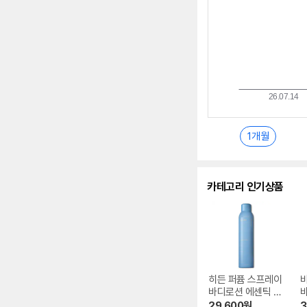
1개월
카테고리 인기상품
히든 퍼퓸 스프레이
바디로션 에센틱 블
루 250ml
널
29,600
원
3