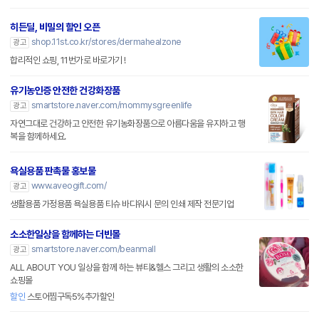
히든딜, 비밀의 할인 오픈
shop.11st.co.kr/stores/dermahealzone
광고
합리적인 쇼핑, 11번가로 바로가기 !
유기농인증 안전한 건강화장품
smartstore.naver.com/mommysgreenlife
광고
자연그대로 건강하고 안전한 유기농화장품으로 아름다움을 유지하고 행
복을 함께하세요.
욕실용품 판촉물 홍보물
www.aveogift.com/
광고
생활용품 가정용품 욕실용품 티슈 바디워시 문의 인쇄 제작 전문기업
소소한일상을 함께하는 더빈몰
smartstore.naver.com/beanmall
광고
ALL ABOUT YOU 일상을 함께 하는 뷰티&헬스 그리고 생활의 소소한
쇼핑몰
할인
스토어찜구독5%추가할인