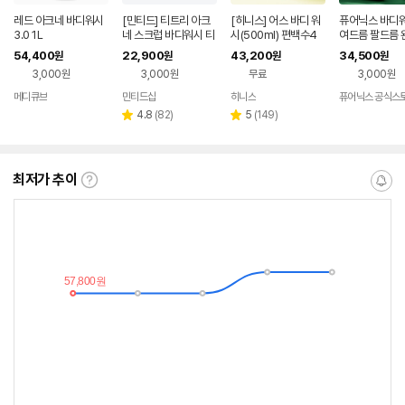
레드 아크네 바디워시
[민티드] 티트리 아크
[히니스] 어스 바디 워
퓨어닉스 바디워
3.0 1L
네 스크럽 바디워시 티
시(500ml) 편백수4
여드름 팔드름 
트리향, 500ml, 2개
5% 편백오일 PH약산
54,400
22,900
43,200
34,500
원
원
원
원
성 탄력보습 저자극 바
3,000원
3,000원
무료
3,000원
디클렌저
메디큐브
민티드샵
히니스
퓨어닉스 공식스
네이버
네이버
네이버
페이
페이
페이
리
리
4.8
(
82
)
5
(
149
)
별
별
뷰
뷰
점
점
수
수
최저가 추이
최
알
저
림
가
받
추
는
이
중
란?