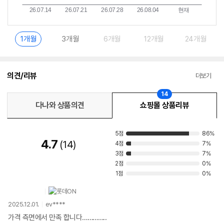
1개월
3개월
6개월
12개월
24개월
의견/리뷰
더보기
14
다나와 상품의견
쇼핑몰 상품리뷰
5점
86%
4.7
14
4점
7%
3점
7%
2점
0%
1점
0%
2025.12.01.
ev****
가격 측면에서 만족 합니다…………..