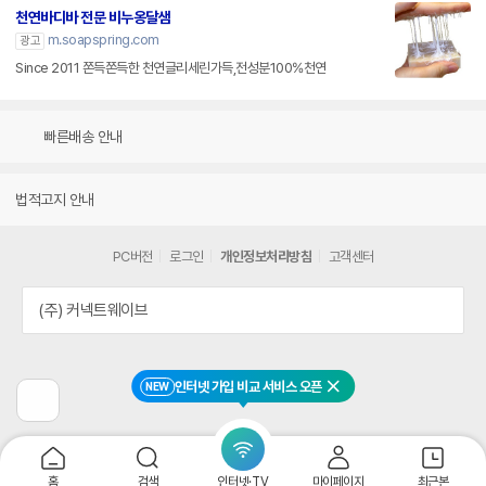
천연바디바 전문 비누옹달샘
m.soapspring.com
광고
Since 2011 쫀득쫀득한 천연글리세린가득,전성분100%천연
빠른배송 안내
법적고지 안내
PC버전
로그인
개인정보처리방침
고객센터
(주) 커넥트웨이브
인터넷 가입 비교 서비스 오픈
NEW
닫기
이
전
페
이
지
홈
검색
인터넷·TV
마이페이지
최근본
로