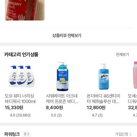
상품리뷰 전체보기
카테고리 인기상품
전체보기
도브 뷰티 너리싱
샤워메이트 아크네
온더바디 46센티미
모세
바디워시 1000ml
케어 프로즌 바디워
터 체취솔루션 데오
디워시
시 800g
드란트 약산성 쿨링
15,330
원
8,400
원
12,800
원
32,
바디워시 아이스 블
4.9
(39,680)
5.0
(3)
4.7
(3)
4.
라스트 600ml
파워링크
가입신청
광고