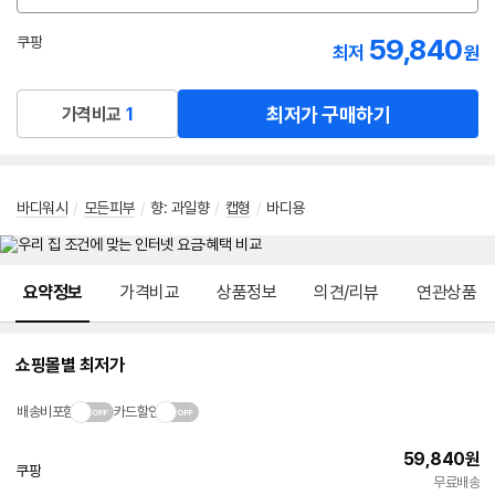
션
선
59,840
쿠팡
최저
원
택
로켓배송
최저가 구매하기
가격비교
1
바디워시
/
모든피부
/
향
:
과일향
/
캡형
/
바디용
메뉴 네비게이션
요약정보
가격비교
상품정보
의견/리뷰
연관상품
쇼핑몰별 최저가
배송비포함
카드할인
59,840
원
쿠팡
빠른배송
무료배송