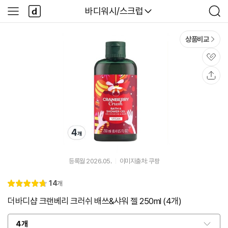
본문 바로가기
다
다나와
바디워시/스크럽
사
검
나
이
색
와
드
메
메
상품비교
인
뉴
관
심
공
유
등록월 2026.05.
이미지출처: 쿠팡
리
14
개
별
4.
뷰
점
8
더바디샵 크랜베리 크러쉬 배쓰&샤워 젤 250ml (4개)
4개
옵